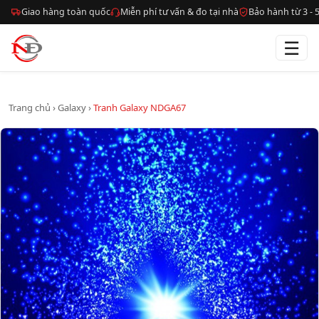
Giao hàng toàn quốc
Miễn phí tư vấn & đo tại nhà
Bảo hành từ 3 -
☰
Trang chủ
›
Galaxy
›
Tranh Galaxy NDGA67