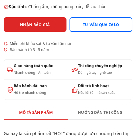
Đặc tính:
Chống ẩm, chống bong tróc, dễ lau chùi
NHẬN BÁO GIÁ
TƯ VẤN QUA ZALO
Miễn phí khảo sát & tư vấn tận nơi
Bảo hành từ 3 - 5 năm
Giao hàng toàn quốc
Thi công chuyên nghiệp
Nhanh chóng - An toàn
Đội ngũ tay nghề cao
Bảo hành dài hạn
Đổi trả linh hoạt
Hỗ trợ nhanh chóng
Nếu lỗi từ nhà sản xuất
MÔ TẢ SẢN PHẨM
HƯỚNG DẪN THI CÔNG
Galaxy là sản phẩm rất “HOT” đang được ưa chuộng trên thị