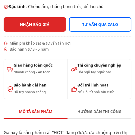
Đặc tính:
Chống ẩm, chống bong tróc, dễ lau chùi
NHẬN BÁO GIÁ
TƯ VẤN QUA ZALO
Miễn phí khảo sát & tư vấn tận nơi
Bảo hành từ 3 - 5 năm
Giao hàng toàn quốc
Thi công chuyên nghiệp
Nhanh chóng - An toàn
Đội ngũ tay nghề cao
Bảo hành dài hạn
Đổi trả linh hoạt
Hỗ trợ nhanh chóng
Nếu lỗi từ nhà sản xuất
MÔ TẢ SẢN PHẨM
HƯỚNG DẪN THI CÔNG
Galaxy là sản phẩm rất “HOT” đang được ưa chuộng trên thị