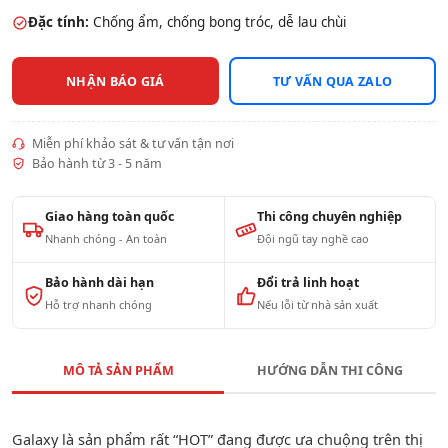
Đặc tính:
Chống ẩm, chống bong tróc, dễ lau chùi
NHẬN BÁO GIÁ
TƯ VẤN QUA ZALO
Miễn phí khảo sát & tư vấn tận nơi
Bảo hành từ 3 - 5 năm
Giao hàng toàn quốc
Thi công chuyên nghiệp
Nhanh chóng - An toàn
Đội ngũ tay nghề cao
Bảo hành dài hạn
Đổi trả linh hoạt
Hỗ trợ nhanh chóng
Nếu lỗi từ nhà sản xuất
MÔ TẢ SẢN PHẨM
HƯỚNG DẪN THI CÔNG
Galaxy là sản phẩm rất “HOT” đang được ưa chuộng trên thị