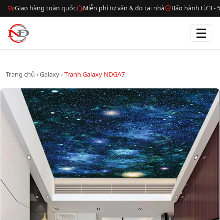
Giao hàng toàn quốc
Miễn phí tư vấn & đo tại nhà
Bảo hành từ 3 -
☰
Trang chủ
›
Galaxy
›
Tranh Galaxy NDGA7