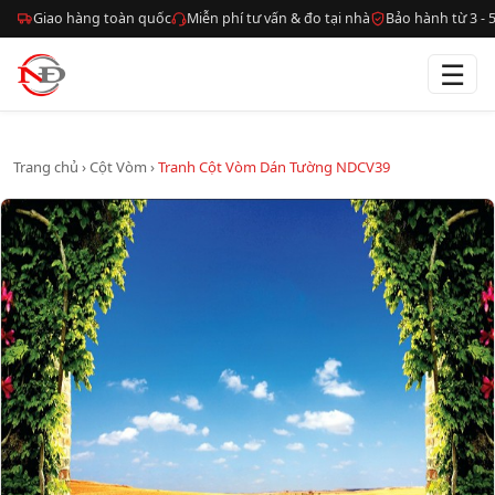
Giao hàng toàn quốc
Miễn phí tư vấn & đo tại nhà
Bảo hành từ 3 -
☰
Trang chủ
›
Cột Vòm
›
Tranh Cột Vòm Dán Tường NDCV39