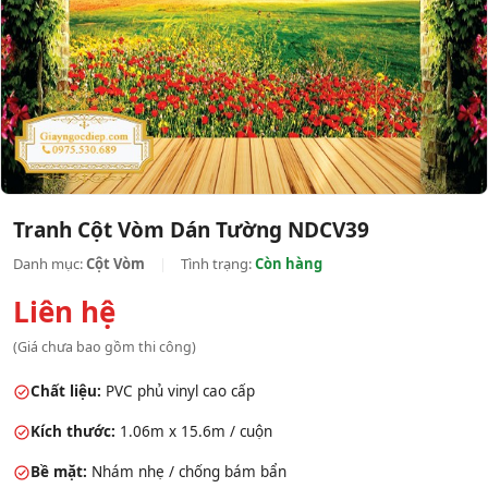
Tranh Cột Vòm Dán Tường NDCV39
Danh mục:
Cột Vòm
|
Tình trạng:
Còn hàng
Liên hệ
(Giá chưa bao gồm thi công)
Chất liệu:
PVC phủ vinyl cao cấp
Kích thước:
1.06m x 15.6m / cuộn
Bề mặt:
Nhám nhẹ / chống bám bẩn