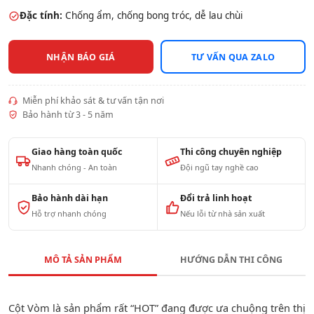
Đặc tính:
Chống ẩm, chống bong tróc, dễ lau chùi
NHẬN BÁO GIÁ
TƯ VẤN QUA ZALO
Miễn phí khảo sát & tư vấn tận nơi
Bảo hành từ 3 - 5 năm
Giao hàng toàn quốc
Thi công chuyên nghiệp
Nhanh chóng - An toàn
Đội ngũ tay nghề cao
Bảo hành dài hạn
Đổi trả linh hoạt
Hỗ trợ nhanh chóng
Nếu lỗi từ nhà sản xuất
MÔ TẢ SẢN PHẨM
HƯỚNG DẪN THI CÔNG
Cột Vòm là sản phẩm rất “HOT” đang được ưa chuộng trên thị