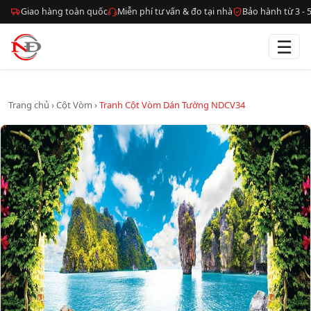
Giao hàng toàn quốc
Miễn phí tư vấn & đo tại nhà
Bảo hành từ 3 -
☰
Trang chủ
›
Cột Vòm
›
Tranh Cột Vòm Dán Tường NDCV34