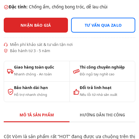
Đặc tính:
Chống ẩm, chống bong tróc, dễ lau chùi
NHẬN BÁO GIÁ
TƯ VẤN QUA ZALO
Miễn phí khảo sát & tư vấn tận nơi
Bảo hành từ 3 - 5 năm
Giao hàng toàn quốc
Thi công chuyên nghiệp
Nhanh chóng - An toàn
Đội ngũ tay nghề cao
Bảo hành dài hạn
Đổi trả linh hoạt
Hỗ trợ nhanh chóng
Nếu lỗi từ nhà sản xuất
MÔ TẢ SẢN PHẨM
HƯỚNG DẪN THI CÔNG
Cột Vòm là sản phẩm rất “HOT” đang được ưa chuộng trên thị