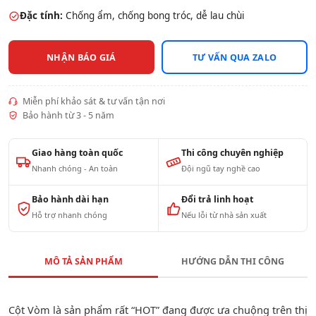
Đặc tính:
Chống ẩm, chống bong tróc, dễ lau chùi
NHẬN BÁO GIÁ
TƯ VẤN QUA ZALO
Miễn phí khảo sát & tư vấn tận nơi
Bảo hành từ 3 - 5 năm
Giao hàng toàn quốc
Thi công chuyên nghiệp
Nhanh chóng - An toàn
Đội ngũ tay nghề cao
Bảo hành dài hạn
Đổi trả linh hoạt
Hỗ trợ nhanh chóng
Nếu lỗi từ nhà sản xuất
MÔ TẢ SẢN PHẨM
HƯỚNG DẪN THI CÔNG
Cột Vòm là sản phẩm rất “HOT” đang được ưa chuộng trên thị