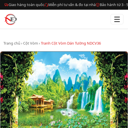
Giao hàng toàn quốc
Miễn phí tư vấn & đo tại nhà
Bảo hành từ 3 -
☰
Trang chủ
›
Cột Vòm
›
Tranh Cột Vòm Dán Tường NDCV36