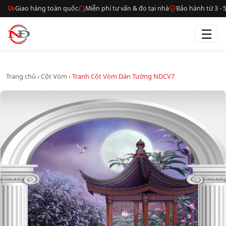
Giao hàng toàn quốc
Miễn phí tư vấn & đo tại nhà
Bảo hành từ 3 -
☰
Trang chủ
›
Cột Vòm
›
Tranh Cột Vòm Dán Tường NDCV7