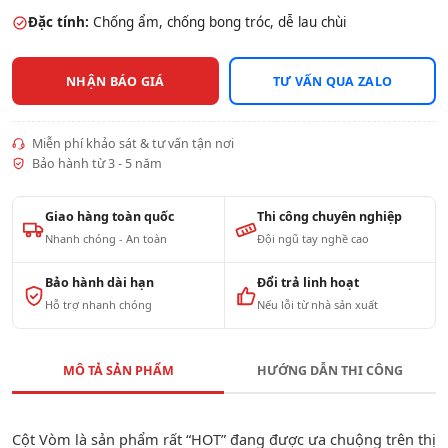
Đặc tính:
Chống ẩm, chống bong tróc, dễ lau chùi
NHẬN BÁO GIÁ
TƯ VẤN QUA ZALO
Miễn phí khảo sát & tư vấn tận nơi
Bảo hành từ 3 - 5 năm
Giao hàng toàn quốc
Thi công chuyên nghiệp
Nhanh chóng - An toàn
Đội ngũ tay nghề cao
Bảo hành dài hạn
Đổi trả linh hoạt
Hỗ trợ nhanh chóng
Nếu lỗi từ nhà sản xuất
MÔ TẢ SẢN PHẨM
HƯỚNG DẪN THI CÔNG
Cột Vòm là sản phẩm rất “HOT” đang được ưa chuộng trên thị