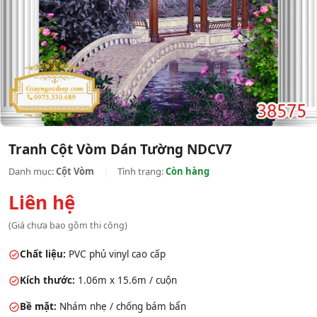
Tranh Cột Vòm Dán Tường NDCV7
Danh mục:
Cột Vòm
|
Tình trạng:
Còn hàng
Liên hệ
(Giá chưa bao gồm thi công)
Chất liệu:
PVC phủ vinyl cao cấp
Kích thước:
1.06m x 15.6m / cuộn
Bề mặt:
Nhám nhẹ / chống bám bẩn