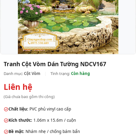
Tranh Cột Vòm Dán Tường NDCV167
Danh mục:
Cột Vòm
|
Tình trạng:
Còn hàng
Liên hệ
(Giá chưa bao gồm thi công)
Chất liệu:
PVC phủ vinyl cao cấp
Kích thước:
1.06m x 15.6m / cuộn
Bề mặt:
Nhám nhẹ / chống bám bẩn