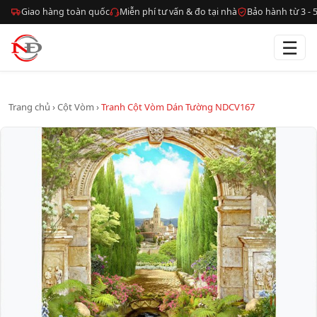
Giao hàng toàn quốc
Miễn phí tư vấn & đo tại nhà
Bảo hành từ 3 -
☰
Trang chủ
›
Cột Vòm
›
Tranh Cột Vòm Dán Tường NDCV167