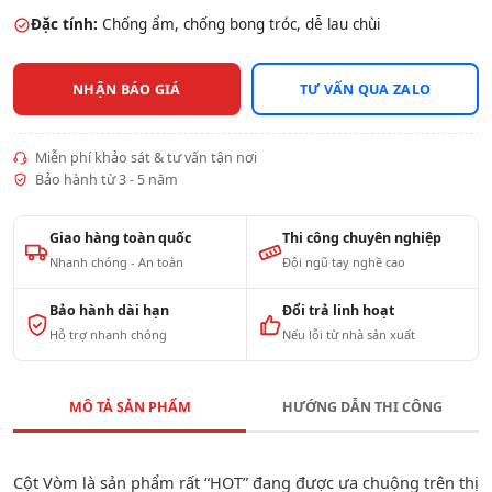
Đặc tính:
Chống ẩm, chống bong tróc, dễ lau chùi
NHẬN BÁO GIÁ
TƯ VẤN QUA ZALO
Miễn phí khảo sát & tư vấn tận nơi
Bảo hành từ 3 - 5 năm
Giao hàng toàn quốc
Thi công chuyên nghiệp
Nhanh chóng - An toàn
Đội ngũ tay nghề cao
Bảo hành dài hạn
Đổi trả linh hoạt
Hỗ trợ nhanh chóng
Nếu lỗi từ nhà sản xuất
MÔ TẢ SẢN PHẨM
HƯỚNG DẪN THI CÔNG
Cột Vòm là sản phẩm rất “HOT” đang được ưa chuộng trên thị