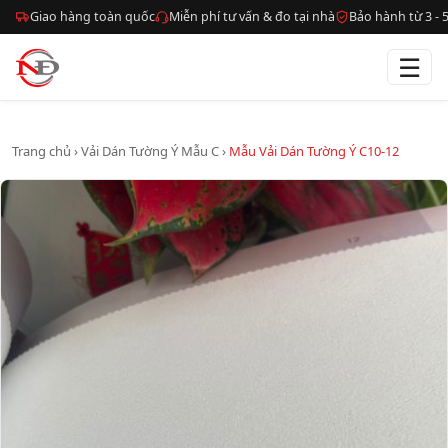
Giao hàng toàn quốc
Miễn phí tư vấn & đo tại nhà
Bảo hành từ 3 -
☰
Trang chủ
›
Vải Dán Tường Ý Mẫu C
›
Mẫu Vải Dán Tường Ý C10-12