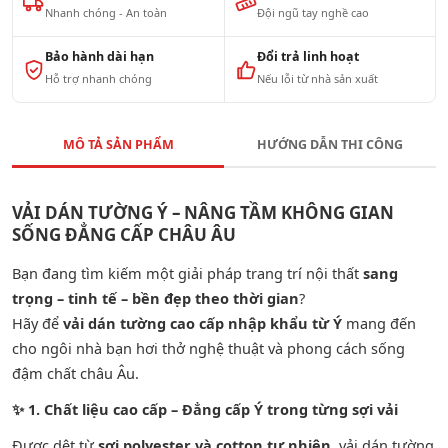
Nhanh chóng - An toàn
Đội ngũ tay nghề cao
Bảo hành dài hạn
Đổi trả linh hoạt
Hỗ trợ nhanh chóng
Nếu lỗi từ nhà sản xuất
MÔ TẢ SẢN PHẨM
HƯỚNG DẪN THI CÔNG
VẢI DÁN TƯỜNG Ý – NÂNG TẦM KHÔNG GIAN
SỐNG ĐẲNG CẤP CHÂU ÂU
Bạn đang tìm kiếm một giải pháp trang trí nội thất
sang
trọng – tinh tế – bền đẹp theo thời gian
?
Hãy để
vải dán tường cao cấp nhập khẩu từ Ý
mang đến
cho ngôi nhà bạn hơi thở nghệ thuật và phong cách sống
đậm chất châu Âu.
✨
1. Chất liệu cao cấp – Đẳng cấp Ý trong từng sợi vải
Được dệt từ
sợi polyester và cotton tự nhiên
, vải dán tường