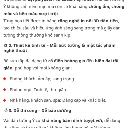
Ý không chỉ mềm mịn mà còn có khả năng
chống ẩm, chống
mốc và bền màu vượt trội
.
Từng họa tiết được in bằng
công nghệ in nổi 3D tiên tiến
,
tạo chiều sâu và hiệu ứng ánh sáng sang trọng mà giấy dán
tường thông thường khó sánh kịp.
🎨
2. Thiết kế tinh tế – Mỗi bức tường là một tác phẩm
nghệ thuật
Bộ sưu tập đa dạng từ
cổ điển hoàng gia
đến
hiện đại tối
giản
, phù hợp với mọi không gian:
Phòng khách: Ấm áp, sang trọng.
Phòng ngủ: Tinh tế, thư giãn.
Nhà hàng, khách sạn, spa: Đẳng cấp và khác biệt.
💨
3. Dễ thi công – Dễ bảo dưỡng
Vải dán tường Ý có
khả năng bám dính tuyệt vời
, dễ dàng
thi công và tháo gỡ mà không làm hỏng bề mặt tường.