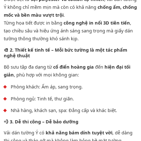
Ý không chỉ mềm mịn mà còn có khả năng
chống ẩm, chống
mốc và bền màu vượt trội
.
Từng họa tiết được in bằng
công nghệ in nổi 3D tiên tiến
,
tạo chiều sâu và hiệu ứng ánh sáng sang trọng mà giấy dán
tường thông thường khó sánh kịp.
🎨
2. Thiết kế tinh tế – Mỗi bức tường là một tác phẩm
nghệ thuật
Bộ sưu tập đa dạng từ
cổ điển hoàng gia
đến
hiện đại tối
giản
, phù hợp với mọi không gian:
Phòng khách: Ấm áp, sang trọng.
Phòng ngủ: Tinh tế, thư giãn.
Nhà hàng, khách sạn, spa: Đẳng cấp và khác biệt.
💨
3. Dễ thi công – Dễ bảo dưỡng
Vải dán tường Ý có
khả năng bám dính tuyệt vời
, dễ dàng
thi công và tháo gỡ mà không làm hỏng bề mặt tường.