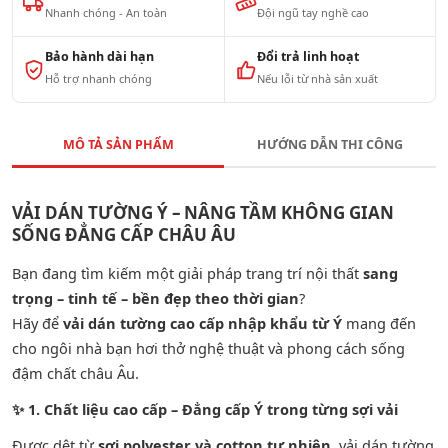
Nhanh chóng - An toàn
Đội ngũ tay nghề cao
Bảo hành dài hạn
Đổi trả linh hoạt
Hỗ trợ nhanh chóng
Nếu lỗi từ nhà sản xuất
MÔ TẢ SẢN PHẨM
HƯỚNG DẪN THI CÔNG
VẢI DÁN TƯỜNG Ý – NÂNG TẦM KHÔNG GIAN
SỐNG ĐẲNG CẤP CHÂU ÂU
Bạn đang tìm kiếm một giải pháp trang trí nội thất
sang
trọng – tinh tế – bền đẹp theo thời gian
?
Hãy để
vải dán tường cao cấp nhập khẩu từ Ý
mang đến
cho ngôi nhà bạn hơi thở nghệ thuật và phong cách sống
đậm chất châu Âu.
✨
1. Chất liệu cao cấp – Đẳng cấp Ý trong từng sợi vải
Được dệt từ
sợi polyester và cotton tự nhiên
, vải dán tường