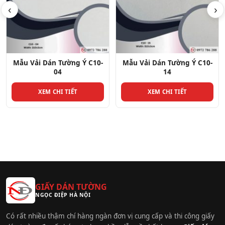
‹
›
Mẫu Vải Dán Tường Ý C10-
Mẫu Vải Dán Tường Ý C10-
14
25
XEM CHI TIẾT
XEM CHI TIẾT
GIẤY DÁN TƯỜNG
NGỌC ĐIỆP HÀ NỘI
Có rất nhiều thậm chí hàng ngàn đơn vị cung cấp và thi công giấy