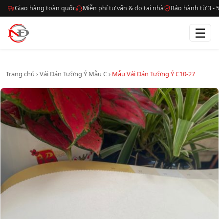
Giao hàng toàn quốc
Miễn phí tư vấn & đo tại nhà
Bảo hành từ 3 -
☰
Trang chủ
›
Vải Dán Tường Ý Mẫu C
›
Mẫu Vải Dán Tường Ý C10-27