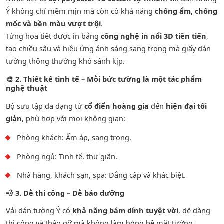
Ý không chỉ mềm mịn mà còn có khả năng
chống ẩm, chống
mốc và bền màu vượt trội
.
Từng họa tiết được in bằng
công nghệ in nổi 3D tiên tiến
,
tạo chiều sâu và hiệu ứng ánh sáng sang trọng mà giấy dán
tường thông thường khó sánh kịp.
🎨
2. Thiết kế tinh tế – Mỗi bức tường là một tác phẩm
nghệ thuật
Bộ sưu tập đa dạng từ
cổ điển hoàng gia
đến
hiện đại tối
giản
, phù hợp với mọi không gian:
Phòng khách: Ấm áp, sang trọng.
Phòng ngủ: Tinh tế, thư giãn.
Nhà hàng, khách sạn, spa: Đẳng cấp và khác biệt.
💨
3. Dễ thi công – Dễ bảo dưỡng
Vải dán tường Ý có
khả năng bám dính tuyệt vời
, dễ dàng
thi công và tháo gỡ mà không làm hỏng bề mặt tường.