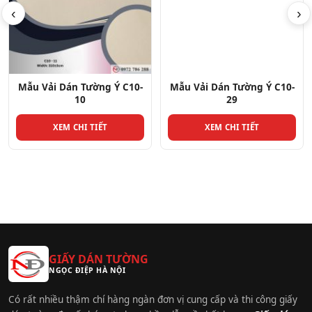
‹
›
Mẫu Vải Dán Tường Ý C10-
Mẫu Vải Dán Tường Ý C10-
10
29
XEM CHI TIẾT
XEM CHI TIẾT
GIẤY DÁN TƯỜNG
NGỌC ĐIỆP HÀ NỘI
Có rất nhiều thậm chí hàng ngàn đơn vị cung cấp và thi công giấy