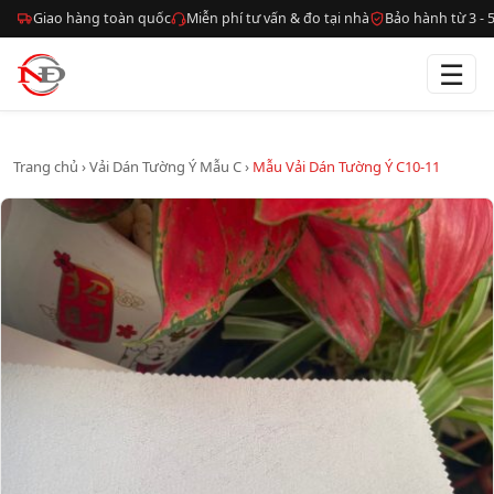
Giao hàng toàn quốc
Miễn phí tư vấn & đo tại nhà
Bảo hành từ 3 -
☰
Trang chủ
›
Vải Dán Tường Ý Mẫu C
›
Mẫu Vải Dán Tường Ý C10-11