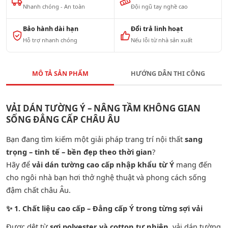
Nhanh chóng - An toàn
Đội ngũ tay nghề cao
Bảo hành dài hạn
Đổi trả linh hoạt
Hỗ trợ nhanh chóng
Nếu lỗi từ nhà sản xuất
MÔ TẢ SẢN PHẨM
HƯỚNG DẪN THI CÔNG
VẢI DÁN TƯỜNG Ý – NÂNG TẦM KHÔNG GIAN
SỐNG ĐẲNG CẤP CHÂU ÂU
Bạn đang tìm kiếm một giải pháp trang trí nội thất
sang
trọng – tinh tế – bền đẹp theo thời gian
?
Hãy để
vải dán tường cao cấp nhập khẩu từ Ý
mang đến
cho ngôi nhà bạn hơi thở nghệ thuật và phong cách sống
đậm chất châu Âu.
✨
1. Chất liệu cao cấp – Đẳng cấp Ý trong từng sợi vải
Được dệt từ
sợi polyester và cotton tự nhiên
, vải dán tường