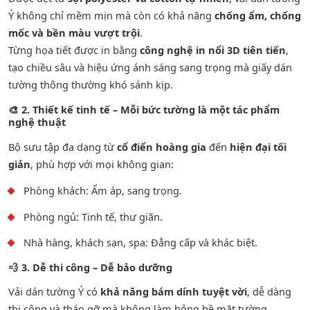
Ý không chỉ mềm mịn mà còn có khả năng
chống ẩm, chống
mốc và bền màu vượt trội
.
Từng họa tiết được in bằng
công nghệ in nổi 3D tiên tiến
,
tạo chiều sâu và hiệu ứng ánh sáng sang trọng mà giấy dán
tường thông thường khó sánh kịp.
🎨
2. Thiết kế tinh tế – Mỗi bức tường là một tác phẩm
nghệ thuật
Bộ sưu tập đa dạng từ
cổ điển hoàng gia
đến
hiện đại tối
giản
, phù hợp với mọi không gian:
Phòng khách: Ấm áp, sang trọng.
Phòng ngủ: Tinh tế, thư giãn.
Nhà hàng, khách sạn, spa: Đẳng cấp và khác biệt.
💨
3. Dễ thi công – Dễ bảo dưỡng
Vải dán tường Ý có
khả năng bám dính tuyệt vời
, dễ dàng
thi công và tháo gỡ mà không làm hỏng bề mặt tường.