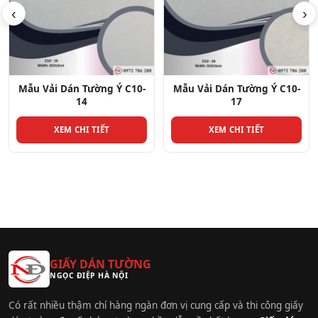
‹
›
ường Ý C10-
Mẫu Vải Dán Tường Ý C10-
Mẫu Vải Dán Tư
17
25
 TIẾT
XEM CHI TIẾT
XEM CHI T
GIẤY DÁN TƯỜNG
NGỌC ĐIỆP HÀ NỘI
Có rất nhiều thậm chí hàng ngàn đơn vị cung cấp và thi công giấy