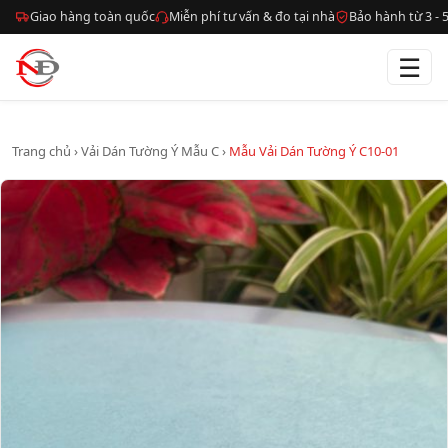
Giao hàng toàn quốc
Miễn phí tư vấn & đo tại nhà
Bảo hành từ 3 -
☰
Trang chủ
›
Vải Dán Tường Ý Mẫu C
›
Mẫu Vải Dán Tường Ý C10-01