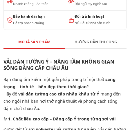
Nhanh chóng - An toàn
Đội ngũ tay nghề cao
Bảo hành dài hạn
Đổi trả linh hoạt
Hỗ trợ nhanh chóng
Nếu lỗi từ nhà sản xuất
MÔ TẢ SẢN PHẨM
HƯỚNG DẪN THI CÔNG
VẢI DÁN TƯỜNG Ý – NÂNG TẦM KHÔNG GIAN
SỐNG ĐẲNG CẤP CHÂU ÂU
Bạn đang tìm kiếm một giải pháp trang trí nội thất
sang
trọng – tinh tế – bền đẹp theo thời gian
?
Hãy để
vải dán tường cao cấp nhập khẩu từ Ý
mang đến
cho ngôi nhà bạn hơi thở nghệ thuật và phong cách sống
đậm chất châu Âu.
✨
1. Chất liệu cao cấp – Đẳng cấp Ý trong từng sợi vải
Được dệt từ
sợi polyester và cotton tự nhiên
, vải dán tường