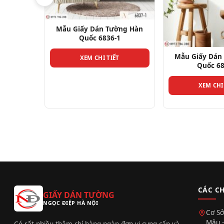
Mẫu Giấy Dán
Quốc 68
ờng Hàn
XEM CHI
1
Mẫu Giấy Dán Tường Hàn
T
Quốc 6834-1
XEM CHI TIẾT
CÁC C
GIẤY DÁN TƯỜNG
NGỌC ĐIỆP HÀ NỘI
Cơ Sở
Mậu -
Có rất nhiều thậm chí hàng ngàn đơn vị cung cấp và