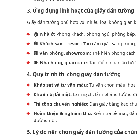
3. Ứng dụng linh hoạt của giấy dán tường
Giấy dán tường phù hợp với nhiều loại không gian 
🏠
Nhà ở:
Phòng khách, phòng ngủ, phòng bếp, 
🏨
Khách sạn – resort:
Tạo cảm giác sang trọng, 
🏢
Văn phòng, showroom:
Thể hiện phong cách 
🍽️
Nhà hàng, quán café:
Tạo điểm nhấn ấn tượn
4. Quy trình thi công giấy dán tường
Khảo sát và tư vấn mẫu:
Tư vấn chọn mẫu, họa t
Chuẩn bị bề mặt:
Làm sạch, làm phẳng tường đ
Thi công chuyên nghiệp:
Dán giấy bằng keo chuy
Hoàn thiện & nghiệm thu:
Kiểm tra bề mặt, đả
đường nối.
5. Lý do nên chọn giấy dán tường của chún