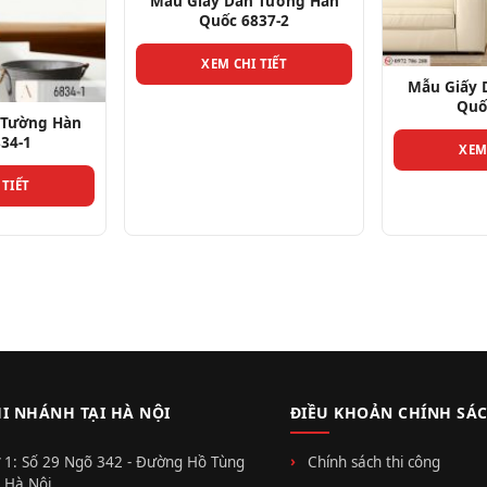
 Tường Hàn
37-2
 TIẾT
Mẫu Giấy Dán Tường Hàn
Quốc 6834-7
Mẫu Giấy 
XEM CHI TIẾT
Quố
XEM
HI NHÁNH TẠI HÀ NỘI
ĐIỀU KHOẢN CHÍNH SÁ
 1: Số 29 Ngõ 342 - Đường Hồ Tùng
Chính sách thi công
 Hà Nội