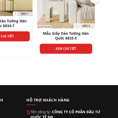
Mẫu Giấy Dán Tường Hàn
Mẫu Gi
Quốc 6833-2
XEM CHI TIẾT
Dán Tường Hàn
c 6835-5
 CHI TIẾT
CH
HỖ TRỢ KHÁCH HÀNG
Tên công ty:
CÔNG TY CỔ PHẦN ĐẦU TƯ
QUỐC TẾ NĐ