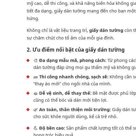
mỹ cao, dễ thi công, và khả năng biến hóa không gi
tiết đa dạng, giấy dán tường mang đến cho bạn một
hứng.
Không chỉ là vật liệu trang trí,
giấy dán tường
còn t
sự chăm chút cho tổ ấm của mỗi gia đình.
2. Ưu điểm nổi bật của giấy dán tường
🎨
Đa dạng mẫu mã, phong cách:
Từ phong cách 
dán tường đáp ứng mọi gu thẩm mỹ và không gi
🧱
Thi công nhanh chóng, sạch sẽ:
Không cần sơn
“thay áo mới” cho ngôi nhà của mình.
🧽
Dễ vệ sinh, dễ thay thế:
Bề mặt được phủ lớp 
cũng có thể bóc và dán mới tiện lợi.
🌿
An toàn, thân thiện môi trường:
Giấy dán tư
cho sức khỏe người dùng, kể cả trẻ nhỏ.
💪
Độ bền cao:
Sản phẩm chất lượng tốt có thể 
bong tróc hiệu quả.