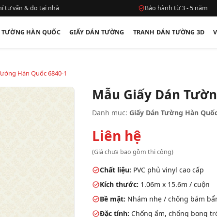
í tư vấn & đo tại nhà
Bảo hành từ 3 - 5 năm
N TƯỜNG HÀN QUỐC
GIẤY DÁN TƯỜNG
TRANH DÁN TƯỜNG 3D
Tường Hàn Quốc 6840-1
Mẫu Giấy Dán Tườn
Danh mục:
Giấy Dán Tường Hàn Quốc
Liên hệ
(Giá chưa bao gồm thi công)
Chất liệu:
PVC phủ vinyl cao cấp
Kích thước:
1.06m x 15.6m / cuộn
Bề mặt:
Nhám nhẹ / chống bám bẩ
Đặc tính:
Chống ẩm, chống bong tróc