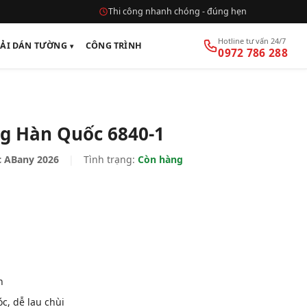
Thi công nhanh chóng - đúng hẹn
Hotline tư vấn 24/7
VẢI DÁN TƯỜNG
CÔNG TRÌNH
0972 786 288
g Hàn Quốc 6840-1
 ABany 2026
|
Tình trạng:
Còn hàng
n
, dễ lau chùi