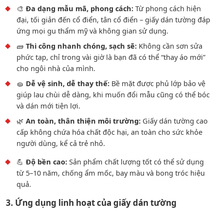
🎨
Đa dạng mẫu mã, phong cách:
Từ phong cách hiện
đại, tối giản đến cổ điển, tân cổ điển – giấy dán tường đáp
ứng mọi gu thẩm mỹ và không gian sử dụng.
🧱
Thi công nhanh chóng, sạch sẽ:
Không cần sơn sửa
phức tạp, chỉ trong vài giờ là bạn đã có thể “thay áo mới”
cho ngôi nhà của mình.
🧽
Dễ vệ sinh, dễ thay thế:
Bề mặt được phủ lớp bảo vệ
giúp lau chùi dễ dàng, khi muốn đổi mẫu cũng có thể bóc
và dán mới tiện lợi.
🌿
An toàn, thân thiện môi trường:
Giấy dán tường cao
cấp không chứa hóa chất độc hại, an toàn cho sức khỏe
người dùng, kể cả trẻ nhỏ.
💪
Độ bền cao:
Sản phẩm chất lượng tốt có thể sử dụng
từ 5–10 năm, chống ẩm mốc, bay màu và bong tróc hiệu
quả.
3. Ứng dụng linh hoạt của giấy dán tường