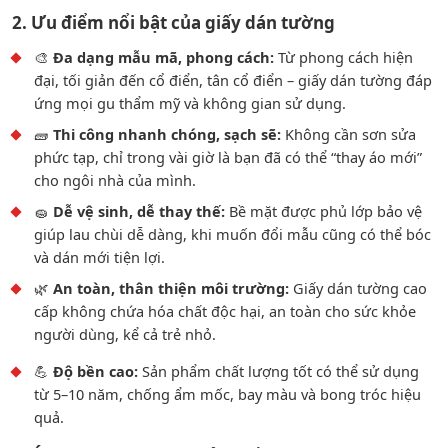
2. Ưu điểm nổi bật của giấy dán tường
🎨
Đa dạng mẫu mã, phong cách:
Từ phong cách hiện
đại, tối giản đến cổ điển, tân cổ điển – giấy dán tường đáp
ứng mọi gu thẩm mỹ và không gian sử dụng.
🧱
Thi công nhanh chóng, sạch sẽ:
Không cần sơn sửa
phức tạp, chỉ trong vài giờ là bạn đã có thể “thay áo mới”
cho ngôi nhà của mình.
🧽
Dễ vệ sinh, dễ thay thế:
Bề mặt được phủ lớp bảo vệ
giúp lau chùi dễ dàng, khi muốn đổi mẫu cũng có thể bóc
và dán mới tiện lợi.
🌿
An toàn, thân thiện môi trường:
Giấy dán tường cao
cấp không chứa hóa chất độc hại, an toàn cho sức khỏe
người dùng, kể cả trẻ nhỏ.
💪
Độ bền cao:
Sản phẩm chất lượng tốt có thể sử dụng
từ 5–10 năm, chống ẩm mốc, bay màu và bong tróc hiệu
quả.