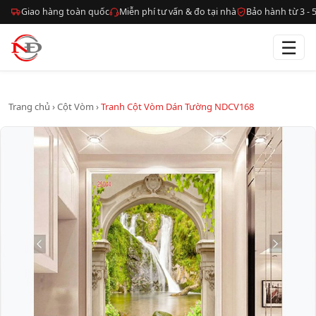
Giao hàng toàn quốc
Miễn phí tư vấn & đo tại nhà
Bảo hành từ 3 -
☰
Trang chủ
›
Cột Vòm
›
Tranh Cột Vòm Dán Tường NDCV168