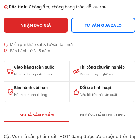
Đặc tính:
Chống ẩm, chống bong tróc, dễ lau chùi
NHẬN BÁO GIÁ
TƯ VẤN QUA ZALO
Miễn phí khảo sát & tư vấn tận nơi
Bảo hành từ 3 - 5 năm
Giao hàng toàn quốc
Thi công chuyên nghiệp
Nhanh chóng - An toàn
Đội ngũ tay nghề cao
Bảo hành dài hạn
Đổi trả linh hoạt
Hỗ trợ nhanh chóng
Nếu lỗi từ nhà sản xuất
MÔ TẢ SẢN PHẨM
HƯỚNG DẪN THI CÔNG
Cột Vòm là sản phẩm rất “HOT” đang được ưa chuộng trên thị