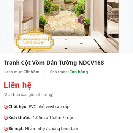
Tranh Cột Vòm Dán Tường NDCV168
Danh mục:
Cột Vòm
|
Tình trạng:
Còn hàng
Liên hệ
(Giá chưa bao gồm thi công)
Chất liệu:
PVC phủ vinyl cao cấp
Kích thước:
1.06m x 15.6m / cuộn
Bề mặt:
Nhám nhẹ / chống bám bẩn