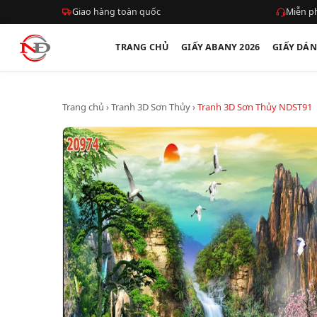
Giao hàng toàn quốc
Miễn ph
TRANG CHỦ
GIẤY ABANY 2026
GIẤY DÁ
Trang chủ
›
Tranh 3D Sơn Thủy
›
Tranh 3D Sơn Thủy NDST91