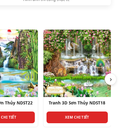
›
 3D Sơn Thủy NDST18
Tranh 3D Sơn Thủy NDST27
T
XEM CHI TIẾT
XEM CHI TIẾT