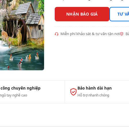
NHẬN BÁO GIÁ
TƯ V
Miễn phí khảo sát & tư vấn tận nơi
Bả
 công chuyên nghiệp
Bảo hành dài hạn
 ngũ tay nghề cao
Hỗ trợ nhanh chóng