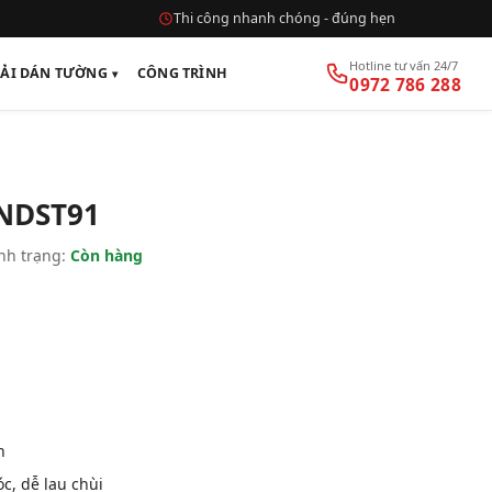
Thi công nhanh chóng - đúng hẹn
Hotline tư vấn 24/7
VẢI DÁN TƯỜNG
CÔNG TRÌNH
0972 786 288
 NDST91
nh trạng:
Còn hàng
n
, dễ lau chùi