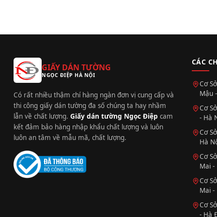
CÁC C
GIẤY DÁN TƯỜNG
NGỌC ĐIỆP HÀ NỘI
Cơ Sở
Mậu -
Có rất nhiều thậm chí hàng ngàn đơn vị cung cấp và
thi công giấy dán tường đa số chúng ta hay nhầm
Cơ Sở
lẫn về chất lượng.
Giấy dán tường Ngọc Điệp
cam
- Hà 
kết đảm bảo hàng nhập khẩu chất lượng và luôn
Cơ Sở
luôn an tâm về mẫu mã, chất lượng.
Hà Nộ
Cơ Sở
Mai -
Cơ Sở
Mai -
Cơ Sở
- Hà 