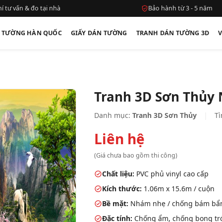
í tư vấn & đo tại nhà
Bảo hành từ 3 - 5 năm
N TƯỜNG HÀN QUỐC
GIẤY DÁN TƯỜNG
TRANH DÁN TƯỜNG 3D
Tranh 3D Sơn Thủy
Danh mục:
Tranh 3D Sơn Thủy
|
Tì
Liên hệ
(Giá chưa bao gồm thi công)
Chất liệu:
PVC phủ vinyl cao cấp
Kích thước:
1.06m x 15.6m / cuộn
Bề mặt:
Nhám nhẹ / chống bám bẩ
Đặc tính:
Chống ẩm, chống bong tróc