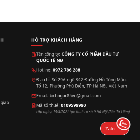
CH
HỖ TRỢ KHÁCH HÀNG
Tên công ty:
CÔNG TY CỔ PHẦN ĐẦU TƯ
QUỐC TẾ NĐ
Hotline:
0972 786 288
Địa chỉ: Số 29A ngõ 342 Đường Hồ Tùng Mậu,
Tổ 12, Phường Phú Diễn, TP Hà Nội, Việt Nam
Email:
bichngoc85vn@gmail.com
 giao
Mã số thuế:
0109598980
cấp ngày: 15/4/2021 tại: thuế cơ sở 9 Hà Nội (Bắc Từ Liêm)
Zalo