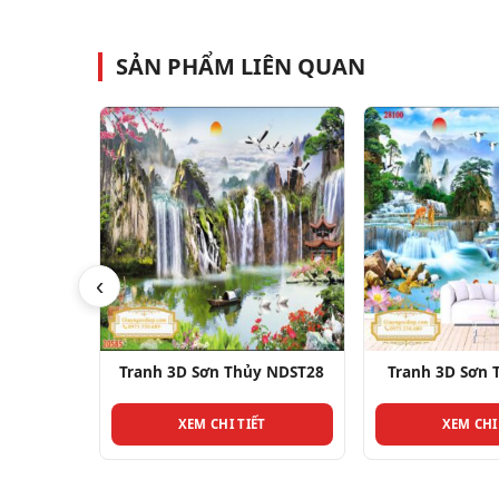
SẢN PHẨM LIÊN QUAN
‹
n Thủy NDST28
Tranh 3D Sơn Thủy NDST8
Tranh 3D
HI TIẾT
XEM CHI TIẾT
X