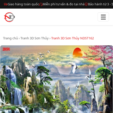
Giao hàng toàn quốc
Miễn phí tư vấn & đo tại nhà
Bảo hành từ 3 -
☰
Trang chủ
›
Tranh 3D Sơn Thủy
›
Tranh 3D Sơn Thủy NDST162