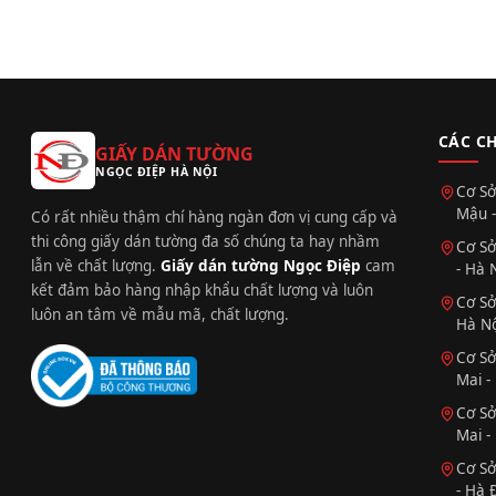
CÁC C
GIẤY DÁN TƯỜNG
NGỌC ĐIỆP HÀ NỘI
Cơ Sở
Mậu -
Có rất nhiều thậm chí hàng ngàn đơn vị cung cấp và
thi công giấy dán tường đa số chúng ta hay nhầm
Cơ Sở
lẫn về chất lượng.
Giấy dán tường Ngọc Điệp
cam
- Hà 
kết đảm bảo hàng nhập khẩu chất lượng và luôn
Cơ Sở
luôn an tâm về mẫu mã, chất lượng.
Hà Nộ
Cơ Sở
Mai -
Cơ Sở
Mai -
Cơ Sở
- Hà 