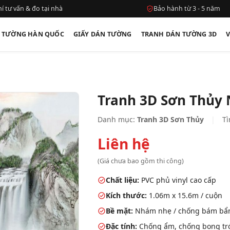
í tư vấn & đo tại nhà
Bảo hành từ 3 - 5 năm
N TƯỜNG HÀN QUỐC
GIẤY DÁN TƯỜNG
TRANH DÁN TƯỜNG 3D
Tranh 3D Sơn Thủy
Danh mục:
Tranh 3D Sơn Thủy
|
Tì
Liên hệ
(Giá chưa bao gồm thi công)
Chất liệu:
PVC phủ vinyl cao cấp
Kích thước:
1.06m x 15.6m / cuộn
Bề mặt:
Nhám nhẹ / chống bám bẩ
Đặc tính:
Chống ẩm, chống bong tróc