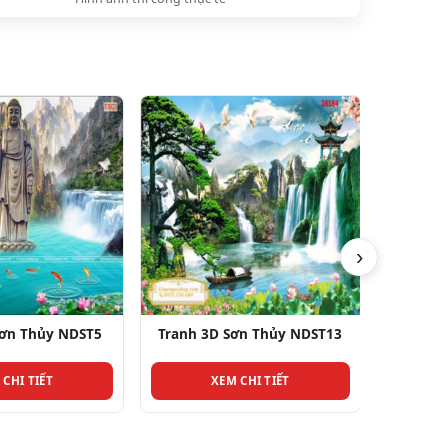
›
y NDST5
Tranh 3D Sơn Thủy NDST13
Tranh 3D Sơn 
T
XEM CHI TIẾT
XEM CHI