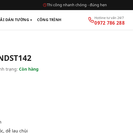
Thi công nhanh chóng - đúng hẹn
Hotline tư vấn 24/7
VẢI DÁN TƯỜNG
CÔNG TRÌNH
0972 786 288
 NDST142
nh trạng:
Còn hàng
n
, dễ lau chùi