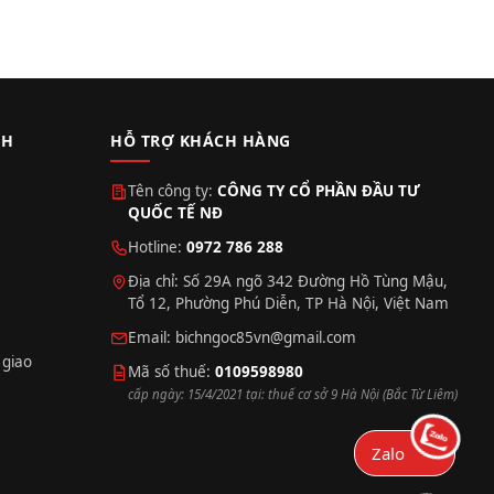
CH
HỖ TRỢ KHÁCH HÀNG
Tên công ty:
CÔNG TY CỔ PHẦN ĐẦU TƯ
QUỐC TẾ NĐ
Hotline:
0972 786 288
Địa chỉ: Số 29A ngõ 342 Đường Hồ Tùng Mậu,
Tổ 12, Phường Phú Diễn, TP Hà Nội, Việt Nam
Email:
bichngoc85vn@gmail.com
 giao
Mã số thuế:
0109598980
cấp ngày: 15/4/2021 tại: thuế cơ sở 9 Hà Nội (Bắc Từ Liêm)
Zalo