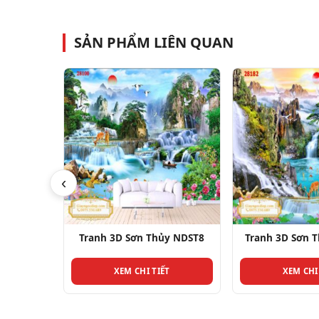
SẢN PHẨM LIÊN QUAN
‹
7
Tranh 3D Sơn Thủy NDST8
Tranh 3D Sơn Thủy ND
XEM CHI TIẾT
XEM CHI TIẾT