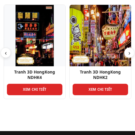
‹
›
ng
Tranh 3D HongKong
Tranh 3D HongKong
NDHK2
NDHK16
XEM CHI TIẾT
XEM CHI TIẾT