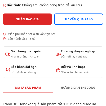
Đặc tính:
Chống ẩm, chống bong tróc, dễ lau chùi
NHẬN BÁO GIÁ
TƯ VẤN QUA ZALO
Miễn phí khảo sát & tư vấn tận nơi
Bảo hành từ 3 - 5 năm
Giao hàng toàn quốc
Thi công chuyên nghiệp
Nhanh chóng - An toàn
Đội ngũ tay nghề cao
Bảo hành dài hạn
Đổi trả linh hoạt
Hỗ trợ nhanh chóng
Nếu lỗi từ nhà sản xuất
MÔ TẢ SẢN PHẨM
HƯỚNG DẪN THI CÔNG
Tranh 3D Hongkong là sản phẩm rất “HOT” đang được ưa