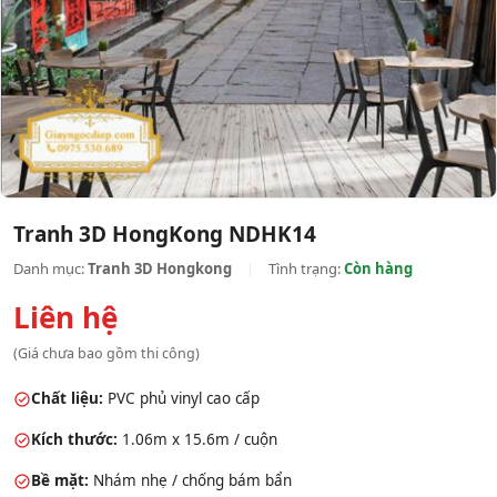
Tranh 3D HongKong NDHK14
Danh mục:
Tranh 3D Hongkong
|
Tình trạng:
Còn hàng
Liên hệ
(Giá chưa bao gồm thi công)
Chất liệu:
PVC phủ vinyl cao cấp
Kích thước:
1.06m x 15.6m / cuộn
Bề mặt:
Nhám nhẹ / chống bám bẩn