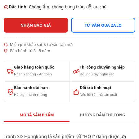
Đặc tính:
Chống ẩm, chống bong tróc, dễ lau chùi
NHẬN BÁO GIÁ
TƯ VẤN QUA ZALO
Miễn phí khảo sát & tư vấn tận nơi
Bảo hành từ 3 - 5 năm
Giao hàng toàn quốc
Thi công chuyên nghiệp
Nhanh chóng - An toàn
Đội ngũ tay nghề cao
Bảo hành dài hạn
Đổi trả linh hoạt
Hỗ trợ nhanh chóng
Nếu lỗi từ nhà sản xuất
MÔ TẢ SẢN PHẨM
HƯỚNG DẪN THI CÔNG
Tranh 3D Hongkong là sản phẩm rất “HOT” đang được ưa