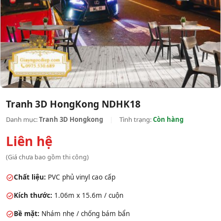
Tranh 3D HongKong NDHK18
Danh mục:
Tranh 3D Hongkong
|
Tình trạng:
Còn hàng
Liên hệ
(Giá chưa bao gồm thi công)
Chất liệu:
PVC phủ vinyl cao cấp
Kích thước:
1.06m x 15.6m / cuộn
Bề mặt:
Nhám nhẹ / chống bám bẩn