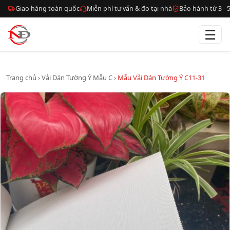
Giao hàng toàn quốc
Miễn phí tư vấn & đo tại nhà
Bảo hành từ 3 -
☰
Trang chủ
›
Vải Dán Tường Ý Mẫu C
›
Mẫu Vải Dán Tường Ý C11-31