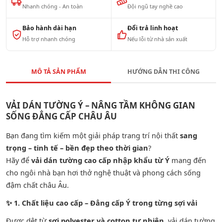
Nhanh chóng - An toàn
Đội ngũ tay nghề cao
Bảo hành dài hạn
Đổi trả linh hoạt
Hỗ trợ nhanh chóng
Nếu lỗi từ nhà sản xuất
MÔ TẢ SẢN PHẨM
HƯỚNG DẪN THI CÔNG
VẢI DÁN TƯỜNG Ý – NÂNG TẦM KHÔNG GIAN
SỐNG ĐẲNG CẤP CHÂU ÂU
Bạn đang tìm kiếm một giải pháp trang trí nội thất
sang
trọng – tinh tế – bền đẹp theo thời gian
?
Hãy để
vải dán tường cao cấp nhập khẩu từ Ý
mang đến
cho ngôi nhà bạn hơi thở nghệ thuật và phong cách sống
đậm chất châu Âu.
✨
1. Chất liệu cao cấp – Đẳng cấp Ý trong từng sợi vải
Được dệt từ
sợi polyester và cotton tự nhiên
, vải dán tường