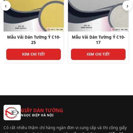
‹
›
Mẫu Vải Dán Tường Ý C10-
Mẫu Vải Dán Tường Ý C10-
17
29
XEM CHI TIẾT
XEM CHI TIẾT
GIẤY DÁN TƯỜNG
NGỌC ĐIỆP HÀ NỘI
Có rất nhiều thậm chí hàng ngàn đơn vị cung cấp và thi công giấy