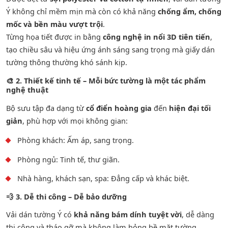
Ý không chỉ mềm mịn mà còn có khả năng
chống ẩm, chống
mốc và bền màu vượt trội
.
Từng họa tiết được in bằng
công nghệ in nổi 3D tiên tiến
,
tạo chiều sâu và hiệu ứng ánh sáng sang trọng mà giấy dán
tường thông thường khó sánh kịp.
🎨
2. Thiết kế tinh tế – Mỗi bức tường là một tác phẩm
nghệ thuật
Bộ sưu tập đa dạng từ
cổ điển hoàng gia
đến
hiện đại tối
giản
, phù hợp với mọi không gian:
Phòng khách: Ấm áp, sang trọng.
Phòng ngủ: Tinh tế, thư giãn.
Nhà hàng, khách sạn, spa: Đẳng cấp và khác biệt.
💨
3. Dễ thi công – Dễ bảo dưỡng
Vải dán tường Ý có
khả năng bám dính tuyệt vời
, dễ dàng
thi công và tháo gỡ mà không làm hỏng bề mặt tường.