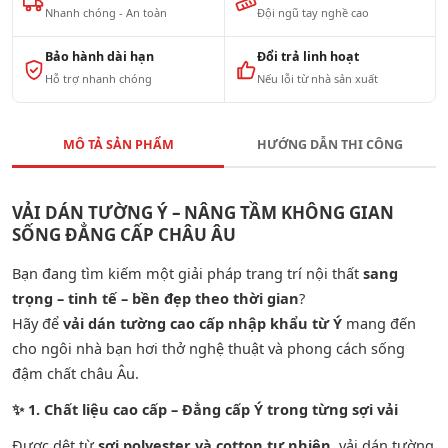
Nhanh chóng - An toàn
Đội ngũ tay nghề cao
Bảo hành dài hạn
Đổi trả linh hoạt
Hỗ trợ nhanh chóng
Nếu lỗi từ nhà sản xuất
MÔ TẢ SẢN PHẨM
HƯỚNG DẪN THI CÔNG
VẢI DÁN TƯỜNG Ý – NÂNG TẦM KHÔNG GIAN
SỐNG ĐẲNG CẤP CHÂU ÂU
Bạn đang tìm kiếm một giải pháp trang trí nội thất
sang
trọng – tinh tế – bền đẹp theo thời gian
?
Hãy để
vải dán tường cao cấp nhập khẩu từ Ý
mang đến
cho ngôi nhà bạn hơi thở nghệ thuật và phong cách sống
đậm chất châu Âu.
✨
1. Chất liệu cao cấp – Đẳng cấp Ý trong từng sợi vải
Được dệt từ
sợi polyester và cotton tự nhiên
, vải dán tường