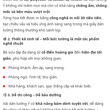
Ý không chỉ mềm mịn mà còn có khả năng
chống ẩm, chống
mốc và bền màu vượt trội
.
Từng họa tiết được in bằng
công nghệ in nổi 3D tiên tiến
,
tạo chiều sâu và hiệu ứng ánh sáng sang trọng mà giấy dán
tường thông thường khó sánh kịp.
🎨
2. Thiết kế tinh tế – Mỗi bức tường là một tác phẩm
nghệ thuật
Bộ sưu tập đa dạng từ
cổ điển hoàng gia
đến
hiện đại tối
giản
, phù hợp với mọi không gian:
Phòng khách: Ấm áp, sang trọng.
Phòng ngủ: Tinh tế, thư giãn.
Nhà hàng, khách sạn, spa: Đẳng cấp và khác biệt.
💨
3. Dễ thi công – Dễ bảo dưỡng
Vải dán tường Ý có
khả năng bám dính tuyệt vời
, dễ dàng
thi công và tháo gỡ mà không làm hỏng bề mặt tường.