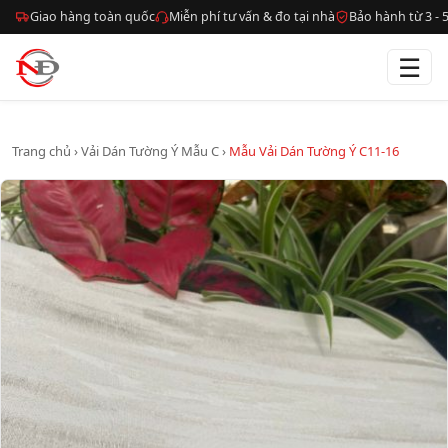
Giao hàng toàn quốc
Miễn phí tư vấn & đo tại nhà
Bảo hành từ 3 -
☰
Trang chủ
›
Vải Dán Tường Ý Mẫu C
›
Mẫu Vải Dán Tường Ý C11-16