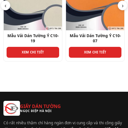
‹
›
10-
Mẫu Vải Dán Tường Ý C10-
Mẫu Vải Dán Tường Ý C10
07
01
XEM CHI TIẾT
XEM CHI TIẾT
GIẤY DÁN TƯỜNG
NGỌC ĐIỆP HÀ NỘI
Có rất nhiều thậm chí hàng ngàn đơn vị cung cấp và thi công giấy