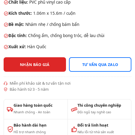
Chất liệu:
PVC phủ vinyl cao cấp
Kích thước:
1.06m x 15.6m / cuộn
Bề mặt:
Nhám nhẹ / chống bám bẩn
Đặc tính:
Chống ẩm, chống bong tróc, dễ lau chùi
Xuất xứ:
Hàn Quốc
NHẬN BÁO GIÁ
TƯ VẤN QUA ZALO
Miễn phí khảo sát & tư vấn tận nơi
Bảo hành từ 3 - 5 năm
Giao hàng toàn quốc
Thi công chuyên nghiệp
Nhanh chóng - An toàn
Đội ngũ tay nghề cao
Bảo hành dài hạn
Đổi trả linh hoạt
Hỗ trợ nhanh chóng
Nếu lỗi từ nhà sản xuất