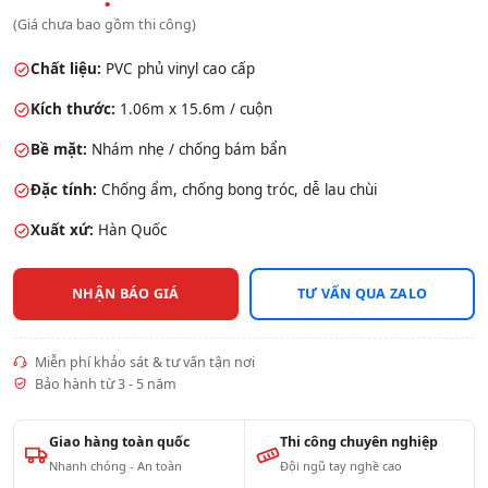
(Giá chưa bao gồm thi công)
Chất liệu:
PVC phủ vinyl cao cấp
Kích thước:
1.06m x 15.6m / cuộn
Bề mặt:
Nhám nhẹ / chống bám bẩn
Đặc tính:
Chống ẩm, chống bong tróc, dễ lau chùi
Xuất xứ:
Hàn Quốc
NHẬN BÁO GIÁ
TƯ VẤN QUA ZALO
Miễn phí khảo sát & tư vấn tận nơi
Bảo hành từ 3 - 5 năm
Giao hàng toàn quốc
Thi công chuyên nghiệp
Nhanh chóng - An toàn
Đội ngũ tay nghề cao