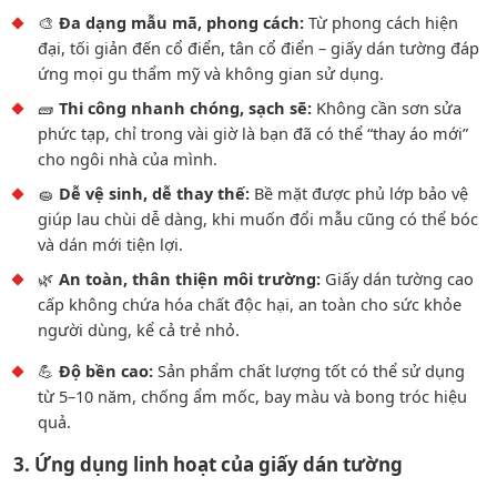
🎨
Đa dạng mẫu mã, phong cách:
Từ phong cách hiện
đại, tối giản đến cổ điển, tân cổ điển – giấy dán tường đáp
ứng mọi gu thẩm mỹ và không gian sử dụng.
🧱
Thi công nhanh chóng, sạch sẽ:
Không cần sơn sửa
phức tạp, chỉ trong vài giờ là bạn đã có thể “thay áo mới”
cho ngôi nhà của mình.
🧽
Dễ vệ sinh, dễ thay thế:
Bề mặt được phủ lớp bảo vệ
giúp lau chùi dễ dàng, khi muốn đổi mẫu cũng có thể bóc
và dán mới tiện lợi.
🌿
An toàn, thân thiện môi trường:
Giấy dán tường cao
cấp không chứa hóa chất độc hại, an toàn cho sức khỏe
người dùng, kể cả trẻ nhỏ.
💪
Độ bền cao:
Sản phẩm chất lượng tốt có thể sử dụng
từ 5–10 năm, chống ẩm mốc, bay màu và bong tróc hiệu
quả.
3. Ứng dụng linh hoạt của giấy dán tường