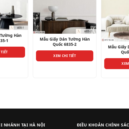
Mẫu Giấy 
Quố
 Tường Hàn
35-2
Mẫu Giấy Dán Tường Hàn
XEM
Quốc 6836-1
 TIẾT
XEM CHI TIẾT
HI NHÁNH TẠI HÀ NỘI
ĐIỀU KHOẢN CHÍNH SÁ