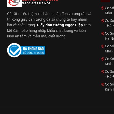
NGỌC ĐIỆP HÀ NỘI
Cơ Sở
Mậu -
Có rất nhiều thậm chí hàng ngàn đơn vị cung cấp và
thi công giấy dán tường đa số chúng ta hay nhầm
Cơ Sở
lẫn về chất lượng.
Giấy dán tường Ngọc Điệp
cam
- Hà 
kết đảm bảo hàng nhập khẩu chất lượng và luôn
Cơ Sở
luôn an tâm về mẫu mã, chất lượng.
Hà Nộ
Cơ Sở
Mai -
Cơ Sở
Mai -
Cơ Sở
- Hà 
Cơ Sở
Kiến 