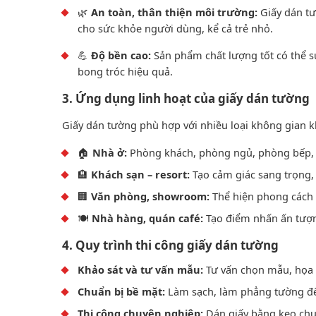
🌿
An toàn, thân thiện môi trường:
Giấy dán tư
cho sức khỏe người dùng, kể cả trẻ nhỏ.
💪
Độ bền cao:
Sản phẩm chất lượng tốt có thể 
bong tróc hiệu quả.
3. Ứng dụng linh hoạt của giấy dán tường
Giấy dán tường phù hợp với nhiều loại không gian 
🏠
Nhà ở:
Phòng khách, phòng ngủ, phòng bếp, 
🏨
Khách sạn – resort:
Tạo cảm giác sang trọng, 
🏢
Văn phòng, showroom:
Thể hiện phong cách 
🍽️
Nhà hàng, quán café:
Tạo điểm nhấn ấn tượn
4. Quy trình thi công giấy dán tường
Khảo sát và tư vấn mẫu:
Tư vấn chọn mẫu, họa t
Chuẩn bị bề mặt:
Làm sạch, làm phẳng tường đ
Thi công chuyên nghiệp:
Dán giấy bằng keo chuy