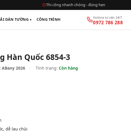
Thi công nhanh chóng - đúng hẹn
Hotline tư vấn 24/7
VẢI DÁN TƯỜNG
CÔNG TRÌNH
0972 786 288
g Hàn Quốc 6854-3
 ABany 2026
|
Tình trạng:
Còn hàng
n
, dễ lau chùi