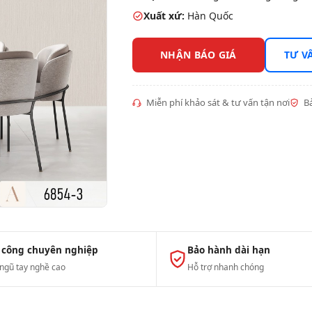
Xuất xứ:
Hàn Quốc
NHẬN BÁO GIÁ
TƯ V
Miễn phí khảo sát & tư vấn tận nơi
Bả
 công chuyên nghiệp
Bảo hành dài hạn
 ngũ tay nghề cao
Hỗ trợ nhanh chóng