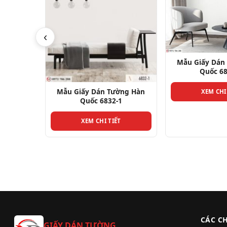
‹
Mẫu Giấy Dán Tường Hàn
Mẫu Giấy Dán
Quốc 6835-1
Quốc 68
ờng Hàn
XEM CHI TIẾT
XEM CHI
1
T
CÁC C
GIẤY DÁN TƯỜNG