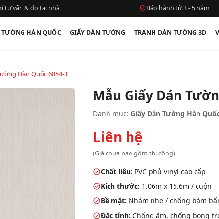
í tư vấn & đo tại nhà
Bảo hành từ 3 - 5 năm
N TƯỜNG HÀN QUỐC
GIẤY DÁN TƯỜNG
TRANH DÁN TƯỜNG 3D
Tường Hàn Quốc 6854-3
Mẫu Giấy Dán Tườn
Danh mục:
Giấy Dán Tường Hàn Quốc
Liên hệ
(Giá chưa bao gồm thi công)
Chất liệu:
PVC phủ vinyl cao cấp
Kích thước:
1.06m x 15.6m / cuộn
Bề mặt:
Nhám nhẹ / chống bám bẩ
Đặc tính:
Chống ẩm, chống bong tróc