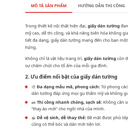
MÔ TẢ SẢN PHẨM
HƯỚNG DẪN THI CÔNG
Trong thiết kế nội thất hiện đại,
giấy dán tường
đan
mỹ cao, dễ thi công, và khả năng biến hóa không gi
tiết đa dạng, giấy dán tường mang đến cho bạn một
hứng.
Không chỉ là vật liệu trang trí,
giấy dán tường
còn t
sự chăm chút cho tổ ấm của mỗi gia đình.
2. Ưu điểm nổi bật của giấy dán tường
🎨
Đa dạng mẫu mã, phong cách:
Từ phong cách 
dán tường đáp ứng mọi gu thẩm mỹ và không gi
🧱
Thi công nhanh chóng, sạch sẽ:
Không cần sơn
“thay áo mới” cho ngôi nhà của mình.
🧽
Dễ vệ sinh, dễ thay thế:
Bề mặt được phủ lớp 
cũng có thể bóc và dán mới tiện lợi.