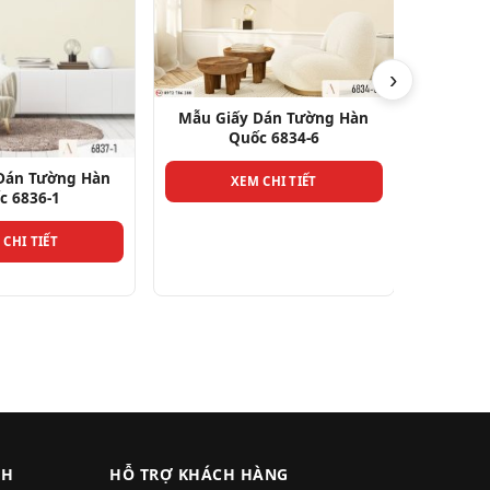
›
Dán Tường Hàn
Mẫu Giấy Dán Tường Hàn
c 6834-6
Quốc 6834-3
Mẫu Gi
 CHI TIẾT
XEM CHI TIẾT
CH
HỖ TRỢ KHÁCH HÀNG