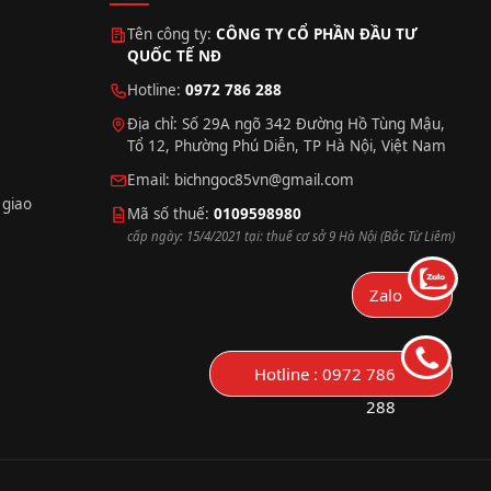
Tên công ty:
CÔNG TY CỔ PHẦN ĐẦU TƯ
QUỐC TẾ NĐ
Hotline:
0972 786 288
Địa chỉ: Số 29A ngõ 342 Đường Hồ Tùng Mậu,
Tổ 12, Phường Phú Diễn, TP Hà Nội, Việt Nam
Email:
bichngoc85vn@gmail.com
 giao
Mã số thuế:
0109598980
cấp ngày: 15/4/2021 tại: thuế cơ sở 9 Hà Nội (Bắc Từ Liêm)
Zalo
Hotline
: 0972 786
288