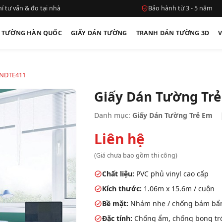
í tư vấn & đo tại nhà
Bảo hành từ 3 - 5 năm
N TƯỜNG HÀN QUỐC
GIẤY DÁN TƯỜNG
TRANH DÁN TƯỜNG 3D
 NDTE411
Giấy Dán Tường Tr
Danh mục:
Giấy Dán Tường Trẻ Em
Liên hệ
(Giá chưa bao gồm thi công)
Chất liệu:
PVC phủ vinyl cao cấp
Kích thước:
1.06m x 15.6m / cuộn
Bề mặt:
Nhám nhẹ / chống bám bẩ
Đặc tính:
Chống ẩm, chống bong tróc