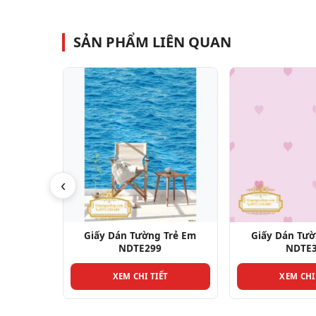
SẢN PHẨM LIÊN QUAN
‹
Trẻ Em
Giấy Dán Tường Trẻ Em
Giấy Dán Tườ
NDTE299
NDTE
T
XEM CHI TIẾT
XEM CHI