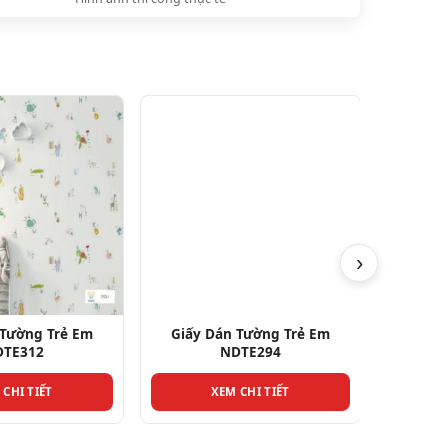
›
 Tường Trẻ Em
Giấy Dán Tường Trẻ Em
Giấy 
DTE312
NDTE294
 CHI TIẾT
XEM CHI TIẾT