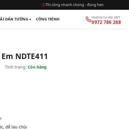
Thi công nhanh chóng - đúng hẹn
Hotline tư vấn 24/7
VẢI DÁN TƯỜNG
CÔNG TRÌNH
0972 786 288
ẻ Em NDTE411
|
Tình trạng:
Còn hàng
n
, dễ lau chùi