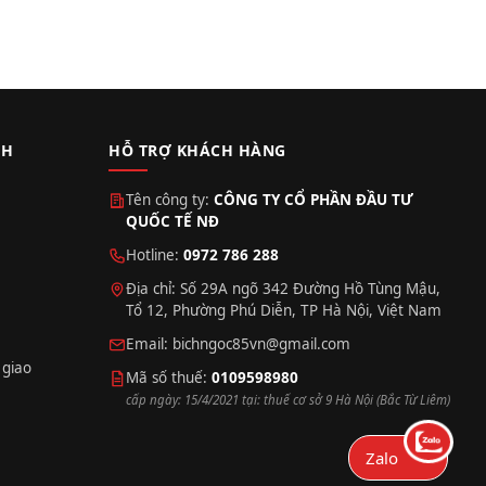
CH
HỖ TRỢ KHÁCH HÀNG
Tên công ty:
CÔNG TY CỔ PHẦN ĐẦU TƯ
QUỐC TẾ NĐ
Hotline:
0972 786 288
Địa chỉ: Số 29A ngõ 342 Đường Hồ Tùng Mậu,
Tổ 12, Phường Phú Diễn, TP Hà Nội, Việt Nam
Email:
bichngoc85vn@gmail.com
 giao
Mã số thuế:
0109598980
cấp ngày: 15/4/2021 tại: thuế cơ sở 9 Hà Nội (Bắc Từ Liêm)
Zalo