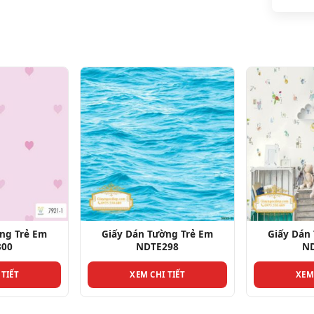
ng Trẻ Em
Giấy Dán Tường Trẻ Em
Giấy Dán
300
NDTE298
N
 TIẾT
XEM CHI TIẾT
XEM