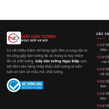
CÁC C
GIẤY DÁN TƯỜNG
NGỌC ĐIỆP HÀ NỘI
Cơ Sở
Mậu -
Có rất nhiều thậm chí hàng ngàn đơn vị cung cấp và
thi công giấy dán tường đa số chúng ta hay nhầm
Cơ Sở
lẫn về chất lượng.
Giấy dán tường Ngọc Điệp
cam
- Hà 
kết đảm bảo hàng nhập khẩu chất lượng và luôn
Cơ Sở
luôn an tâm về mẫu mã, chất lượng.
Hà Nộ
Cơ Sở
Mai -
Cơ Sở
Mai -
Cơ Sở