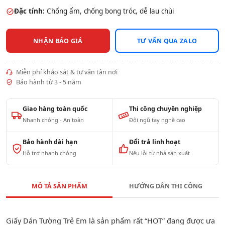
Đặc tính:
Chống ẩm, chống bong tróc, dễ lau chùi
NHẬN BÁO GIÁ
TƯ VẤN QUA ZALO
Miễn phí khảo sát & tư vấn tận nơi
Bảo hành từ 3 - 5 năm
Giao hàng toàn quốc
Thi công chuyên nghiệp
Nhanh chóng - An toàn
Đội ngũ tay nghề cao
Bảo hành dài hạn
Đổi trả linh hoạt
Hỗ trợ nhanh chóng
Nếu lỗi từ nhà sản xuất
MÔ TẢ SẢN PHẨM
HƯỚNG DẪN THI CÔNG
Giấy Dán Tường Trẻ Em là sản phẩm rất “HOT” đang được ưa