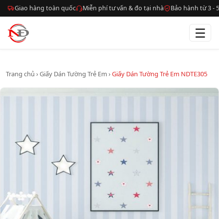
Giao hàng toàn quốc
Miễn phí tư vấn & đo tại nhà
Bảo hành từ 3 -
☰
Trang chủ
›
Giấy Dán Tường Trẻ Em
›
Giấy Dán Tường Trẻ Em NDTE305