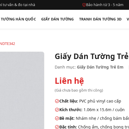
í tư vấn & đo tại nhà
Bảo hành từ 3 - 5 năm
N TƯỜNG HÀN QUỐC
GIẤY DÁN TƯỜNG
TRANH DÁN TƯỜNG 3D
 NDTE342
Giấy Dán Tường Tr
Danh mục:
Giấy Dán Tường Trẻ Em
Liên hệ
(Giá chưa bao gồm thi công)
Chất liệu:
PVC phủ vinyl cao cấp
Kích thước:
1.06m x 15.6m / cuộn
Bề mặt:
Nhám nhẹ / chống bám bẩ
Đặc tính:
Chống ẩm, chống bong tróc