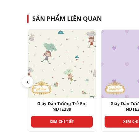
SẢN PHẨM LIÊN QUAN
‹
Trẻ Em
Giấy Dán Tường Trẻ Em
Giấy Dán Tườ
NDTE302
NDTE
T
XEM CHI TIẾT
XEM CHI