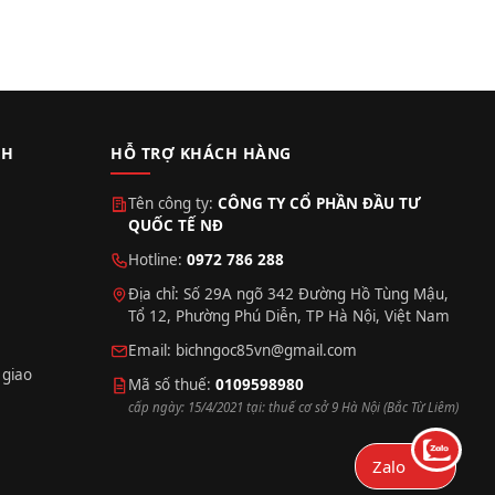
CH
HỖ TRỢ KHÁCH HÀNG
Tên công ty:
CÔNG TY CỔ PHẦN ĐẦU TƯ
QUỐC TẾ NĐ
Hotline:
0972 786 288
Địa chỉ: Số 29A ngõ 342 Đường Hồ Tùng Mậu,
Tổ 12, Phường Phú Diễn, TP Hà Nội, Việt Nam
Email:
bichngoc85vn@gmail.com
 giao
Mã số thuế:
0109598980
cấp ngày: 15/4/2021 tại: thuế cơ sở 9 Hà Nội (Bắc Từ Liêm)
Zalo