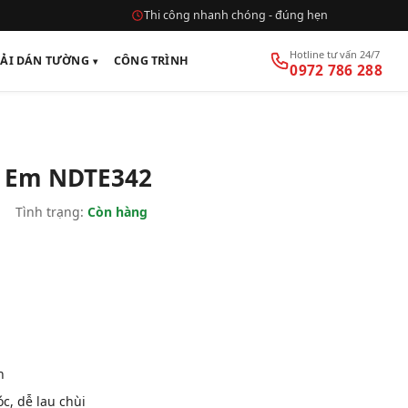
Thi công nhanh chóng - đúng hẹn
Hotline tư vấn 24/7
VẢI DÁN TƯỜNG
CÔNG TRÌNH
0972 786 288
ẻ Em NDTE342
|
Tình trạng:
Còn hàng
n
, dễ lau chùi