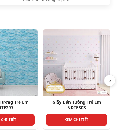
›
 Tường Trẻ Em
Giấy Dán Tường Trẻ Em
Giấy 
DTE303
NDTE308
 CHI TIẾT
XEM CHI TIẾT