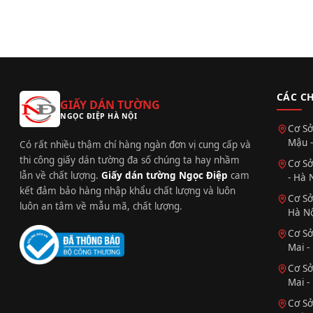
CÁC C
GIẤY DÁN TƯỜNG
NGỌC ĐIỆP HÀ NỘI
Cơ Sở
Mậu -
Có rất nhiều thậm chí hàng ngàn đơn vị cung cấp và
thi công giấy dán tường đa số chúng ta hay nhầm
Cơ Sở
lẫn về chất lượng.
Giấy dán tường Ngọc Điệp
cam
- Hà 
kết đảm bảo hàng nhập khẩu chất lượng và luôn
Cơ Sở
luôn an tâm về mẫu mã, chất lượng.
Hà Nộ
Cơ Sở
Mai -
Cơ Sở
Mai -
Cơ Sở