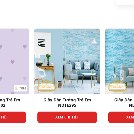
ng Trẻ Em
Giấy Dán Tường Trẻ Em
Giấy Dán
295
NDTE297
N
 TIẾT
XEM CHI TIẾT
XEM