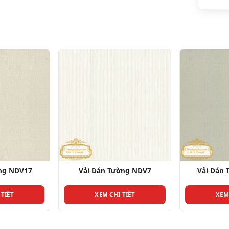
ng NDV17
Vải Dán Tường NDV7
Vải Dán
 TIẾT
XEM CHI TIẾT
XEM