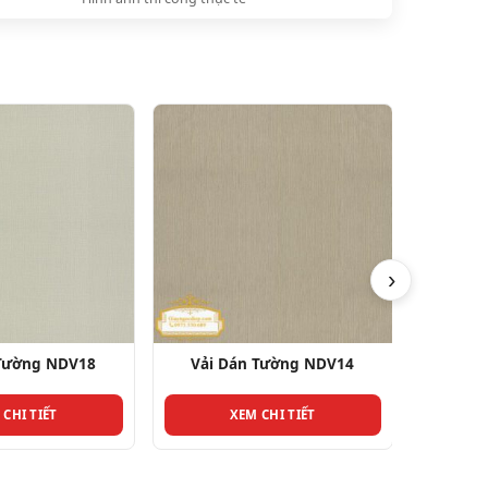
›
 Tường NDV18
Vải Dán Tường NDV14
Vải 
 CHI TIẾT
XEM CHI TIẾT