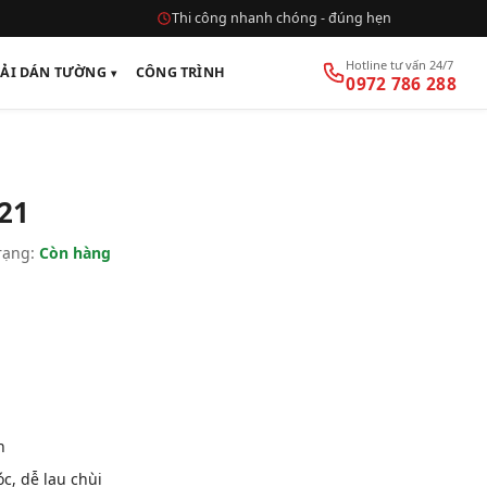
Thi công nhanh chóng - đúng hẹn
Hotline tư vấn 24/7
VẢI DÁN TƯỜNG
CÔNG TRÌNH
0972 786 288
21
rạng:
Còn hàng
n
, dễ lau chùi