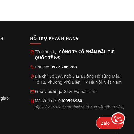
CH
HỖ TRỢ KHÁCH HÀNG
Tên công ty:
CÔNG TY CỔ PHẦN ĐẦU TƯ
QUỐC TẾ NĐ
Hotline:
0972 786 288
Địa chỉ: Số 29A ngõ 342 Đường Hồ Tùng Mậu,
Tổ 12, Phường Phú Diễn, TP Hà Nội, Việt Nam
Email:
bichngoc85vn@gmail.com
 giao
Mã số thuế:
0109598980
cấp ngày: 15/4/2021 tại: thuế cơ sở 9 Hà Nội (Bắc Từ Liêm)
Zalo