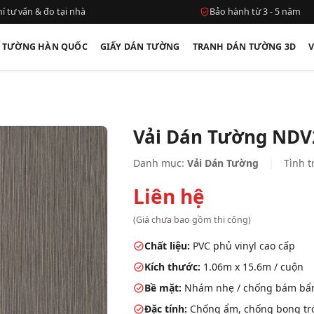
í tư vấn & đo tại nhà
Bảo hành từ 3 - 5 năm
N TƯỜNG HÀN QUỐC
GIẤY DÁN TƯỜNG
TRANH DÁN TƯỜNG 3D
Vải Dán Tường NDV
Danh mục:
Vải Dán Tường
|
Tình t
Liên hệ
(Giá chưa bao gồm thi công)
Chất liệu:
PVC phủ vinyl cao cấp
Kích thước:
1.06m x 15.6m / cuộn
Bề mặt:
Nhám nhẹ / chống bám bẩ
Đặc tính:
Chống ẩm, chống bong tróc