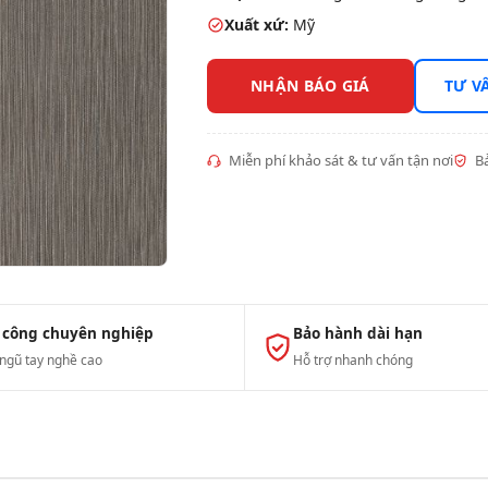
Xuất xứ:
Mỹ
NHẬN BÁO GIÁ
TƯ V
Miễn phí khảo sát & tư vấn tận nơi
Bả
 công chuyên nghiệp
Bảo hành dài hạn
 ngũ tay nghề cao
Hỗ trợ nhanh chóng