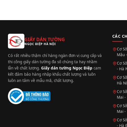
CÁC C
GIẤY DÁN TƯỜNG
NGỌC ĐIỆP HÀ NỘI
Cơ Sở
Mậu -
Có rất nhiều thậm chí hàng ngàn đơn vị cung cấp và
thi công giấy dán tường đa số chúng ta hay nhầm
Cơ Sở
lẫn về chất lượng.
Giấy dán tường Ngọc Điệp
cam
- Hà 
kết đảm bảo hàng nhập khẩu chất lượng và luôn
Cơ Sở
luôn an tâm về mẫu mã, chất lượng.
Hà Nộ
Cơ Sở
Mai -
Cơ Sở
Mai -
Cơ Sở
- Hà 