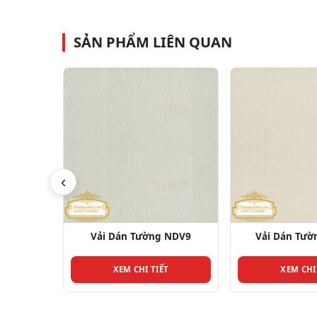
SẢN PHẨM LIÊN QUAN
‹
NDV31
Vải Dán Tường NDV9
Vải Dán Tườ
T
XEM CHI TIẾT
XEM CHI