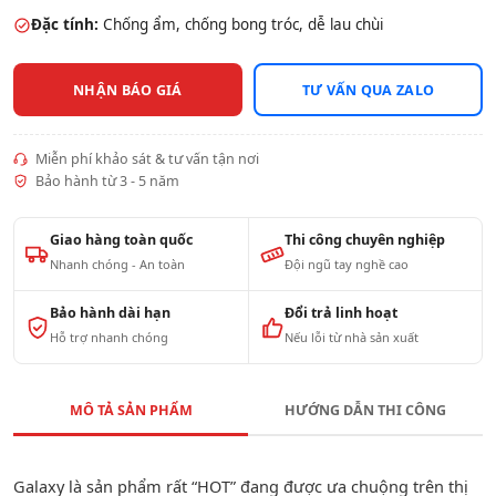
Đặc tính:
Chống ẩm, chống bong tróc, dễ lau chùi
NHẬN BÁO GIÁ
TƯ VẤN QUA ZALO
Miễn phí khảo sát & tư vấn tận nơi
Bảo hành từ 3 - 5 năm
Giao hàng toàn quốc
Thi công chuyên nghiệp
Nhanh chóng - An toàn
Đội ngũ tay nghề cao
Bảo hành dài hạn
Đổi trả linh hoạt
Hỗ trợ nhanh chóng
Nếu lỗi từ nhà sản xuất
MÔ TẢ SẢN PHẨM
HƯỚNG DẪN THI CÔNG
Galaxy là sản phẩm rất “HOT” đang được ưa chuộng trên thị