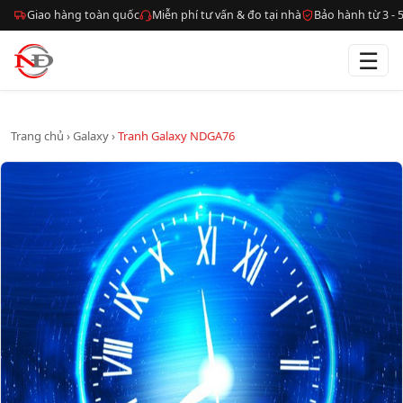
Giao hàng toàn quốc
Miễn phí tư vấn & đo tại nhà
Bảo hành từ 3 -
☰
Trang chủ
›
Galaxy
›
Tranh Galaxy NDGA76