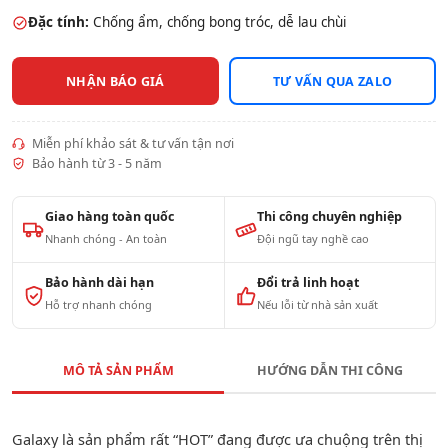
Đặc tính:
Chống ẩm, chống bong tróc, dễ lau chùi
NHẬN BÁO GIÁ
TƯ VẤN QUA ZALO
Miễn phí khảo sát & tư vấn tận nơi
Bảo hành từ 3 - 5 năm
Giao hàng toàn quốc
Thi công chuyên nghiệp
Nhanh chóng - An toàn
Đội ngũ tay nghề cao
Bảo hành dài hạn
Đổi trả linh hoạt
Hỗ trợ nhanh chóng
Nếu lỗi từ nhà sản xuất
MÔ TẢ SẢN PHẨM
HƯỚNG DẪN THI CÔNG
Galaxy là sản phẩm rất “HOT” đang được ưa chuộng trên thị