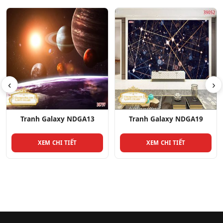
‹
›
alaxy NDGA13
Tranh Galaxy NDGA19
Tranh Ga
 CHI TIẾT
XEM CHI TIẾT
XEM C