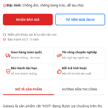
Đặc tính:
Chống ẩm, chống bong tróc, dễ lau chùi
NHẬN BÁO GIÁ
TƯ VẤN QUA ZALO
Miễn phí khảo sát & tư vấn tận nơi
Bảo hành từ 3 - 5 năm
Giao hàng toàn quốc
Thi công chuyên nghiệp
Nhanh chóng - An toàn
Đội ngũ tay nghề cao
Bảo hành dài hạn
Đổi trả linh hoạt
Hỗ trợ nhanh chóng
Nếu lỗi từ nhà sản xuất
MÔ TẢ SẢN PHẨM
HƯỚNG DẪN THI CÔNG
Galaxy là sản phẩm rất “HOT” đang được ưa chuộng trên thị