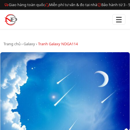
Giao hàng toàn quốc
Miễn phí tư vấn & đo tại nhà
Bảo hành từ 3 -
☰
Trang chủ
›
Galaxy
›
Tranh Galaxy NDGA114