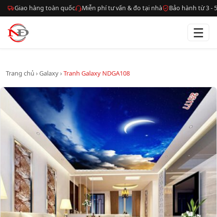
Giao hàng toàn quốc
Miễn phí tư vấn & đo tại nhà
Bảo hành từ 3 -
☰
Trang chủ
›
Galaxy
›
Tranh Galaxy NDGA108