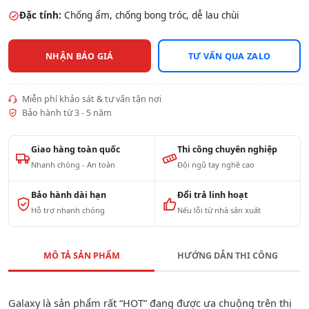
Đặc tính:
Chống ẩm, chống bong tróc, dễ lau chùi
NHẬN BÁO GIÁ
TƯ VẤN QUA ZALO
Miễn phí khảo sát & tư vấn tận nơi
Bảo hành từ 3 - 5 năm
Giao hàng toàn quốc
Thi công chuyên nghiệp
Nhanh chóng - An toàn
Đội ngũ tay nghề cao
Bảo hành dài hạn
Đổi trả linh hoạt
Hỗ trợ nhanh chóng
Nếu lỗi từ nhà sản xuất
MÔ TẢ SẢN PHẨM
HƯỚNG DẪN THI CÔNG
Galaxy là sản phẩm rất “HOT” đang được ưa chuộng trên thị