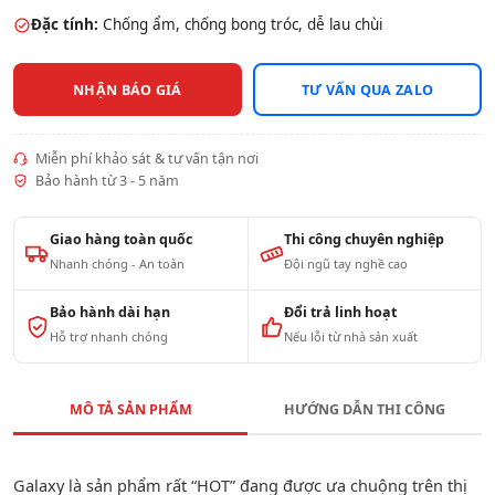
Đặc tính:
Chống ẩm, chống bong tróc, dễ lau chùi
NHẬN BÁO GIÁ
TƯ VẤN QUA ZALO
Miễn phí khảo sát & tư vấn tận nơi
Bảo hành từ 3 - 5 năm
Giao hàng toàn quốc
Thi công chuyên nghiệp
Nhanh chóng - An toàn
Đội ngũ tay nghề cao
Bảo hành dài hạn
Đổi trả linh hoạt
Hỗ trợ nhanh chóng
Nếu lỗi từ nhà sản xuất
MÔ TẢ SẢN PHẨM
HƯỚNG DẪN THI CÔNG
Galaxy là sản phẩm rất “HOT” đang được ưa chuộng trên thị