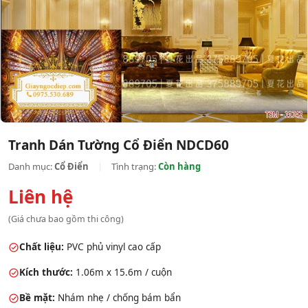
Tranh Dán Tường Cổ Điển NDCD60
Danh mục:
Cổ Điển
|
Tình trạng:
Còn hàng
Liên hệ
(Giá chưa bao gồm thi công)
Chất liệu:
PVC phủ vinyl cao cấp
Kích thước:
1.06m x 15.6m / cuộn
Bề mặt:
Nhám nhẹ / chống bám bẩn