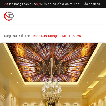
Giao hàng toàn quốc
Miễn phí tư vấn & đo tại nhà
Bảo hành từ 3 -
☰
Trang chủ
›
Cổ Điển
›
Tranh Dán Tường Cổ Điển NDCD60