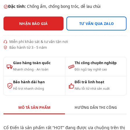
Đặc tính:
Chống ẩm, chống bong tróc, dễ lau chùi
NHẬN BÁO GIÁ
TƯ VẤN QUA ZALO
Miễn phí khảo sát & tư vấn tận nơi
Bảo hành từ 3 - 5 năm
Giao hàng toàn quốc
Thi công chuyên nghiệp
Nhanh chóng - An toàn
Đội ngũ tay nghề cao
Bảo hành dài hạn
Đổi trả linh hoạt
Hỗ trợ nhanh chóng
Nếu lỗi từ nhà sản xuất
MÔ TẢ SẢN PHẨM
HƯỚNG DẪN THI CÔNG
Cổ Điển là sản phẩm rất “HOT” đang được ưa chuộng trên thị