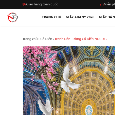
Giao hàng toàn quốc
Miễn ph
TRANG CHỦ
GIẤY ABANY 2026
GIẤY DÁ
Trang chủ
›
Cổ Điển
›
Tranh Dán Tường Cổ Điển NDCD12