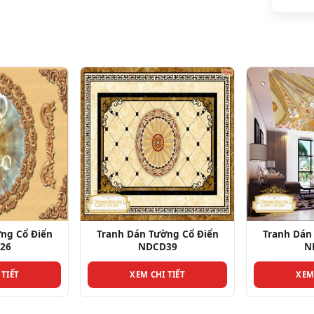
ng Cổ Điển
Tranh Dán Tường Cổ Điển
Tranh Dán
39
NDCD17
N
 TIẾT
XEM CHI TIẾT
XEM