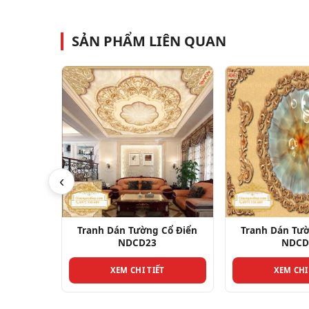
SẢN PHẨM LIÊN QUAN
‹
Cổ Điển
Tranh Dán Tường Cổ Điển
Tranh Dán Tườ
NDCD26
NDCD
T
XEM CHI TIẾT
XEM CHI