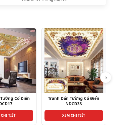
›
 Tường Cổ Điển
Tranh Dán Tường Cổ Điển
Tranh 
DCD33
NDCD22
 CHI TIẾT
XEM CHI TIẾT