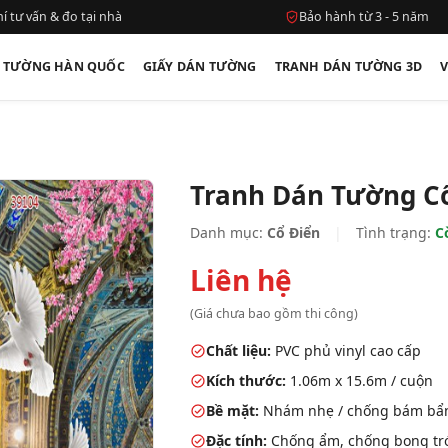
í tư vấn & đo tại nhà
Bảo hành từ 3 - 5 năm
N TƯỜNG HÀN QUỐC
GIẤY DÁN TƯỜNG
TRANH DÁN TƯỜNG 3D
Tranh Dán Tường C
Danh mục:
Cổ Điển
|
Tình trạng:
C
Liên hệ
(Giá chưa bao gồm thi công)
Chất liệu:
PVC phủ vinyl cao cấp
Kích thước:
1.06m x 15.6m / cuộn
Bề mặt:
Nhám nhẹ / chống bám bẩ
Đặc tính:
Chống ẩm, chống bong tróc