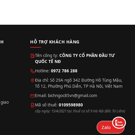
CH
HỖ TRỢ KHÁCH HÀNG
Tên công ty:
CÔNG TY CỔ PHẦN ĐẦU TƯ
QUỐC TẾ NĐ
Hotline:
0972 786 288
Địa chỉ: Số 29A ngõ 342 Đường Hồ Tùng Mậu,
Tổ 12, Phường Phú Diễn, TP Hà Nội, Việt Nam
Email:
bichngoc85vn@gmail.com
 giao
Mã số thuế:
0109598980
cấp ngày: 15/4/2021 tại: thuế cơ sở 9 Hà Nội (Bắc Từ Liêm)
Zalo