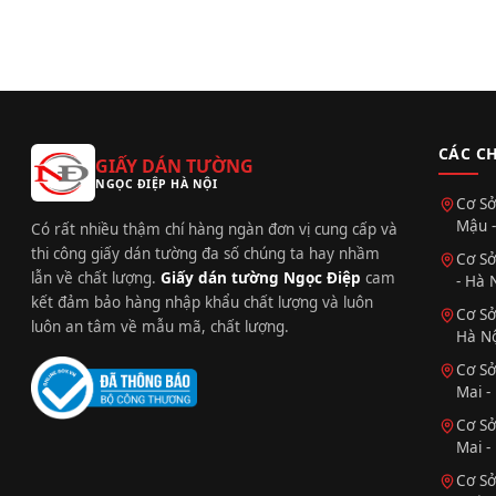
CÁC C
GIẤY DÁN TƯỜNG
NGỌC ĐIỆP HÀ NỘI
Cơ Sở
Mậu -
Có rất nhiều thậm chí hàng ngàn đơn vị cung cấp và
thi công giấy dán tường đa số chúng ta hay nhầm
Cơ Sở
lẫn về chất lượng.
Giấy dán tường Ngọc Điệp
cam
- Hà 
kết đảm bảo hàng nhập khẩu chất lượng và luôn
Cơ Sở
luôn an tâm về mẫu mã, chất lượng.
Hà Nộ
Cơ Sở
Mai -
Cơ Sở
Mai -
Cơ Sở