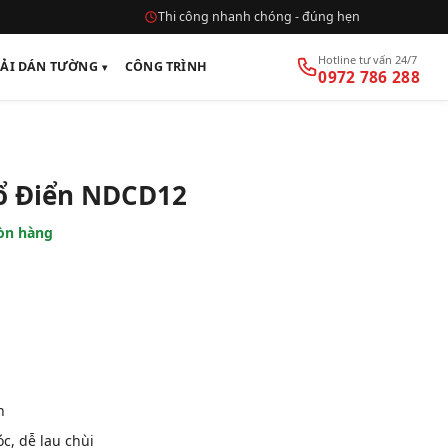
Thi công nhanh chóng - đúng hẹn
Hotline tư vấn 24/7
VẢI DÁN TƯỜNG
CÔNG TRÌNH
0972 786 288
ổ Điển NDCD12
òn hàng
n
, dễ lau chùi