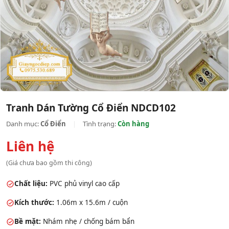
Tranh Dán Tường Cổ Điển NDCD102
Danh mục:
Cổ Điển
|
Tình trạng:
Còn hàng
Liên hệ
(Giá chưa bao gồm thi công)
Chất liệu:
PVC phủ vinyl cao cấp
Kích thước:
1.06m x 15.6m / cuộn
Bề mặt:
Nhám nhẹ / chống bám bẩn