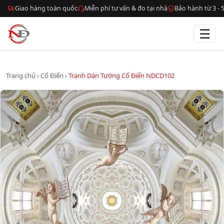
Giao hàng toàn quốc
Miễn phí tư vấn & đo tại nhà
Bảo hành từ 3 -
☰
Trang chủ
›
Cổ Điển
›
Tranh Dán Tường Cổ Điển NDCD102