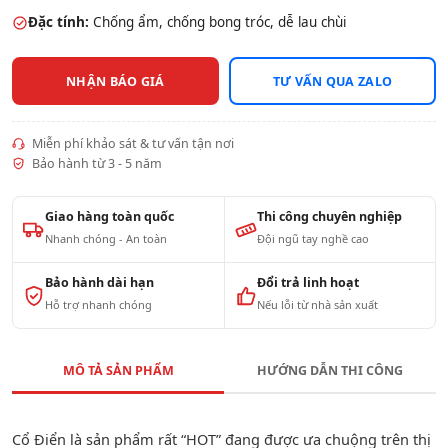
Đặc tính:
Chống ẩm, chống bong tróc, dễ lau chùi
NHẬN BÁO GIÁ
TƯ VẤN QUA ZALO
Miễn phí khảo sát & tư vấn tận nơi
Bảo hành từ 3 - 5 năm
Giao hàng toàn quốc
Thi công chuyên nghiệp
Nhanh chóng - An toàn
Đội ngũ tay nghề cao
Bảo hành dài hạn
Đổi trả linh hoạt
Hỗ trợ nhanh chóng
Nếu lỗi từ nhà sản xuất
MÔ TẢ SẢN PHẨM
HƯỚNG DẪN THI CÔNG
Cổ Điển là sản phẩm rất “HOT” đang được ưa chuộng trên thị