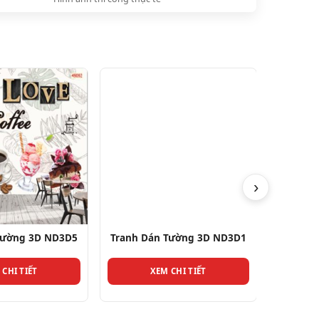
›
Tường 3D ND3D5
Tranh Dán Tường 3D ND3D1
Tra
 CHI TIẾT
XEM CHI TIẾT