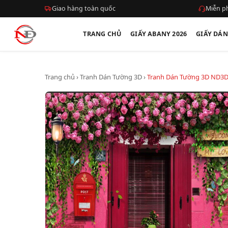
Giao hàng toàn quốc
Miễn ph
TRANG CHỦ
GIẤY ABANY 2026
GIẤY DÁ
Trang chủ
›
Tranh Dán Tường 3D
›
Tranh Dán Tường 3D ND3