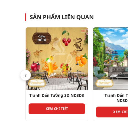
SẢN PHẨM LIÊN QUAN
‹
3D ND3D4
Tranh Dán Tường 3D ND3D3
Tranh Dán 
ND3D
T
XEM CHI TIẾT
XEM CHI