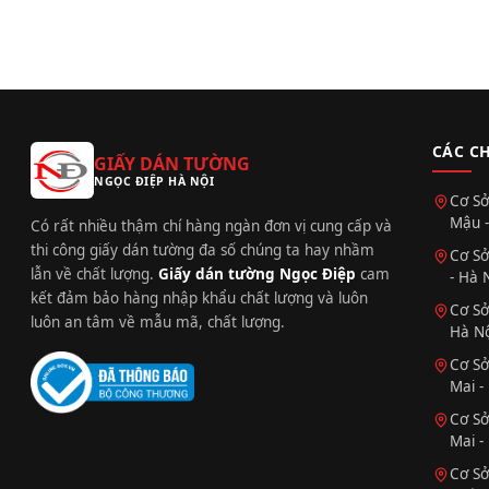
CÁC C
GIẤY DÁN TƯỜNG
NGỌC ĐIỆP HÀ NỘI
Cơ Sở
Mậu -
Có rất nhiều thậm chí hàng ngàn đơn vị cung cấp và
thi công giấy dán tường đa số chúng ta hay nhầm
Cơ Sở
lẫn về chất lượng.
Giấy dán tường Ngọc Điệp
cam
- Hà 
kết đảm bảo hàng nhập khẩu chất lượng và luôn
Cơ Sở
luôn an tâm về mẫu mã, chất lượng.
Hà Nộ
Cơ Sở
Mai -
Cơ Sở
Mai -
Cơ Sở