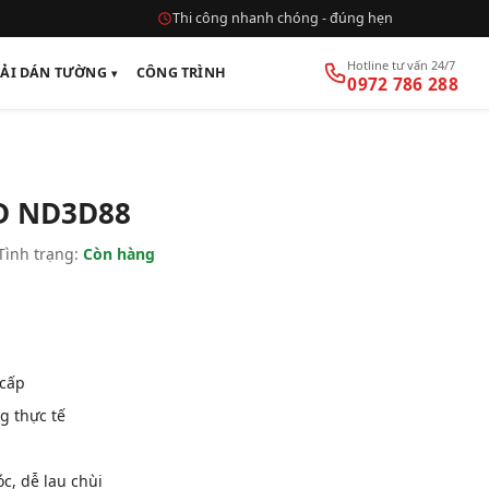
Thi công nhanh chóng - đúng hẹn
Hotline tư vấn 24/7
VẢI DÁN TƯỜNG
CÔNG TRÌNH
0972 786 288
D ND3D88
Tình trạng:
Còn hàng
 cấp
g thực tế
, dễ lau chùi