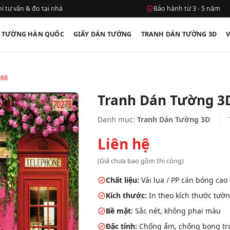
í tư vấn & đo tại nhà
Bảo hành từ 3 - 5 năm
N TƯỜNG HÀN QUỐC
GIẤY DÁN TƯỜNG
TRANH DÁN TƯỜNG 3D
D88
Tranh Dán Tường 3
Danh mục:
Tranh Dán Tường 3D
|
Liên hệ
(Giá chưa bao gồm thi công)
Chất liệu:
Vải lụa / PP cán bóng cao
Kích thước:
In theo kích thước tườn
Bề mặt:
Sắc nét, không phai màu
Đặc tính:
Chống ẩm, chống bong tróc