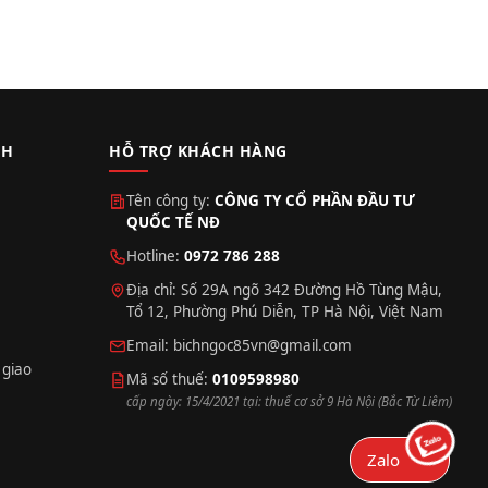
CH
HỖ TRỢ KHÁCH HÀNG
Tên công ty:
CÔNG TY CỔ PHẦN ĐẦU TƯ
QUỐC TẾ NĐ
Hotline:
0972 786 288
Địa chỉ: Số 29A ngõ 342 Đường Hồ Tùng Mậu,
Tổ 12, Phường Phú Diễn, TP Hà Nội, Việt Nam
Email:
bichngoc85vn@gmail.com
 giao
Mã số thuế:
0109598980
cấp ngày: 15/4/2021 tại: thuế cơ sở 9 Hà Nội (Bắc Từ Liêm)
Zalo