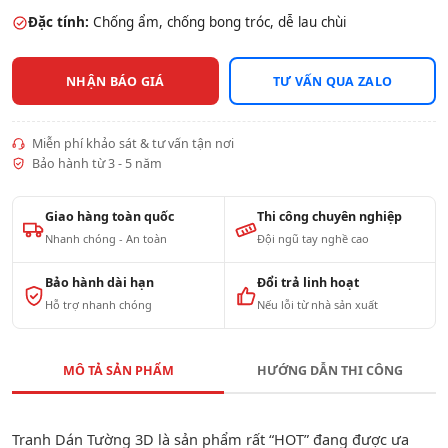
Đặc tính:
Chống ẩm, chống bong tróc, dễ lau chùi
NHẬN BÁO GIÁ
TƯ VẤN QUA ZALO
Miễn phí khảo sát & tư vấn tận nơi
Bảo hành từ 3 - 5 năm
Giao hàng toàn quốc
Thi công chuyên nghiệp
Nhanh chóng - An toàn
Đội ngũ tay nghề cao
Bảo hành dài hạn
Đổi trả linh hoạt
Hỗ trợ nhanh chóng
Nếu lỗi từ nhà sản xuất
MÔ TẢ SẢN PHẨM
HƯỚNG DẪN THI CÔNG
Tranh Dán Tường 3D là sản phẩm rất “HOT” đang được ưa