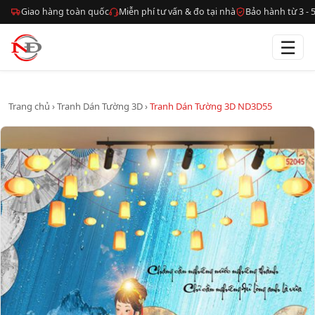
Giao hàng toàn quốc
Miễn phí tư vấn & đo tại nhà
Bảo hành từ 3 -
☰
Trang chủ
›
Tranh Dán Tường 3D
›
Tranh Dán Tường 3D ND3D55