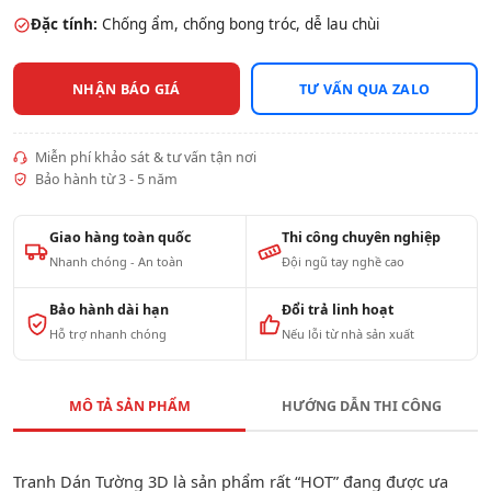
Đặc tính:
Chống ẩm, chống bong tróc, dễ lau chùi
NHẬN BÁO GIÁ
TƯ VẤN QUA ZALO
Miễn phí khảo sát & tư vấn tận nơi
Bảo hành từ 3 - 5 năm
Giao hàng toàn quốc
Thi công chuyên nghiệp
Nhanh chóng - An toàn
Đội ngũ tay nghề cao
Bảo hành dài hạn
Đổi trả linh hoạt
Hỗ trợ nhanh chóng
Nếu lỗi từ nhà sản xuất
MÔ TẢ SẢN PHẨM
HƯỚNG DẪN THI CÔNG
Tranh Dán Tường 3D là sản phẩm rất “HOT” đang được ưa