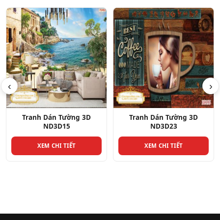
‹
›
3D
Tranh Dán Tường 3D
Tranh Dán Tường 3
ND3D23
ND3D21
XEM CHI TIẾT
XEM CHI TIẾT