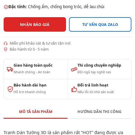
Đặc tính:
Chống ẩm, chống bong tróc, dễ lau chùi
NHẬN BÁO GIÁ
TƯ VẤN QUA ZALO
Miễn phí khảo sát & tư vấn tận nơi
Bảo hành từ 3 - 5 năm
Giao hàng toàn quốc
Thi công chuyên nghiệp
Nhanh chóng - An toàn
Đội ngũ tay nghề cao
Bảo hành dài hạn
Đổi trả linh hoạt
Hỗ trợ nhanh chóng
Nếu lỗi từ nhà sản xuất
MÔ TẢ SẢN PHẨM
HƯỚNG DẪN THI CÔNG
Tranh Dán Tường 3D là sản phẩm rất “HOT” đang được ưa