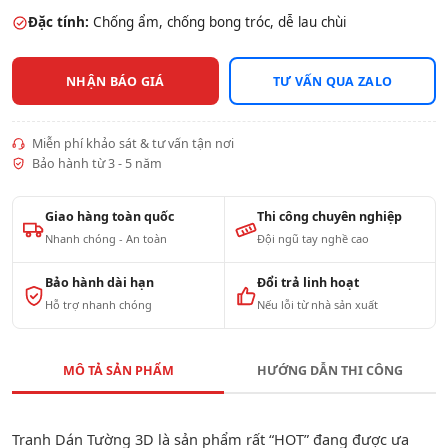
Đặc tính:
Chống ẩm, chống bong tróc, dễ lau chùi
NHẬN BÁO GIÁ
TƯ VẤN QUA ZALO
Miễn phí khảo sát & tư vấn tận nơi
Bảo hành từ 3 - 5 năm
Giao hàng toàn quốc
Thi công chuyên nghiệp
Nhanh chóng - An toàn
Đội ngũ tay nghề cao
Bảo hành dài hạn
Đổi trả linh hoạt
Hỗ trợ nhanh chóng
Nếu lỗi từ nhà sản xuất
MÔ TẢ SẢN PHẨM
HƯỚNG DẪN THI CÔNG
Tranh Dán Tường 3D là sản phẩm rất “HOT” đang được ưa