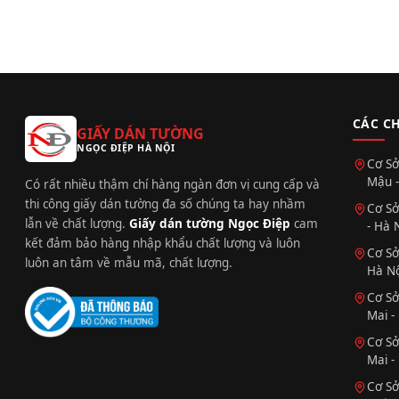
CÁC C
GIẤY DÁN TƯỜNG
NGỌC ĐIỆP HÀ NỘI
Cơ Sở
Mậu -
Có rất nhiều thậm chí hàng ngàn đơn vị cung cấp và
thi công giấy dán tường đa số chúng ta hay nhầm
Cơ Sở
lẫn về chất lượng.
Giấy dán tường Ngọc Điệp
cam
- Hà 
kết đảm bảo hàng nhập khẩu chất lượng và luôn
Cơ Sở
luôn an tâm về mẫu mã, chất lượng.
Hà Nộ
Cơ Sở
Mai -
Cơ Sở
Mai -
Cơ Sở