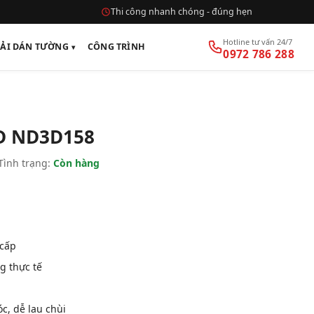
Thi công nhanh chóng - đúng hẹn
Hotline tư vấn 24/7
VẢI DÁN TƯỜNG
CÔNG TRÌNH
0972 786 288
D ND3D158
Tình trạng:
Còn hàng
 cấp
g thực tế
, dễ lau chùi