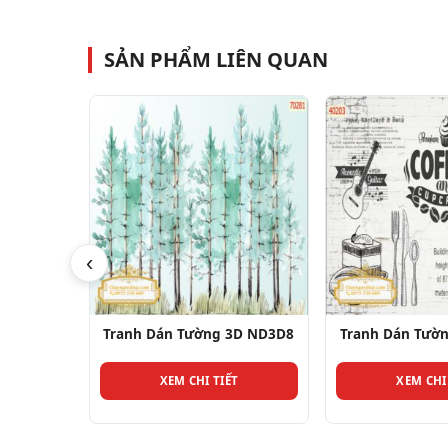
SẢN PHẨM LIÊN QUAN
‹
ng 3D
Tranh Dán Tường 3D ND3D8
Tranh Dán Tườ
XEM CHI TIẾT
XEM CHI
T