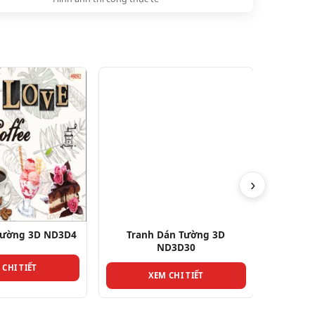
›
Tường 3D ND3D4
Tranh Dán Tường 3D
Tra
ND3D30
 CHI TIẾT
XEM CHI TIẾT