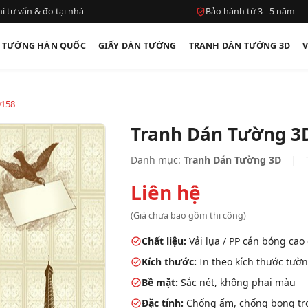
í tư vấn & đo tại nhà
Bảo hành từ 3 - 5 năm
N TƯỜNG HÀN QUỐC
GIẤY DÁN TƯỜNG
TRANH DÁN TƯỜNG 3D
D158
Tranh Dán Tường 3
Danh mục:
Tranh Dán Tường 3D
|
Liên hệ
(Giá chưa bao gồm thi công)
Chất liệu:
Vải lụa / PP cán bóng cao
Kích thước:
In theo kích thước tườn
Bề mặt:
Sắc nét, không phai màu
Đặc tính:
Chống ẩm, chống bong tróc