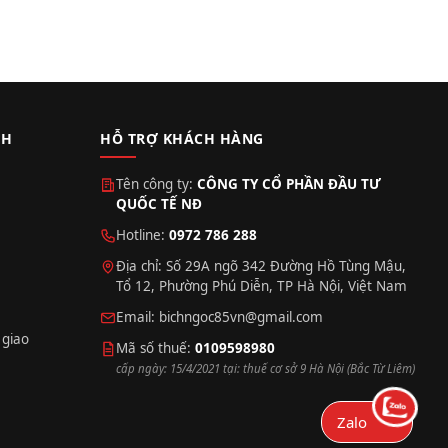
CH
HỖ TRỢ KHÁCH HÀNG
Tên công ty:
CÔNG TY CỔ PHẦN ĐẦU TƯ
QUỐC TẾ NĐ
Hotline:
0972 786 288
Địa chỉ: Số 29A ngõ 342 Đường Hồ Tùng Mậu,
Tổ 12, Phường Phú Diễn, TP Hà Nội, Việt Nam
Email:
bichngoc85vn@gmail.com
 giao
Mã số thuế:
0109598980
cấp ngày: 15/4/2021 tại: thuế cơ sở 9 Hà Nội (Bắc Từ Liêm)
Zalo