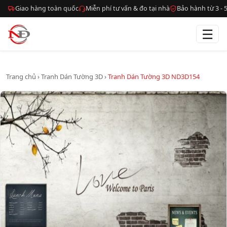
Giao hàng toàn quốc
Miễn phí tư vấn & đo tại nhà
Bảo hành từ 3 -
☰
Trang chủ
›
Tranh Dán Tường 3D
›
Tranh Dán Tường 3D ND3D154