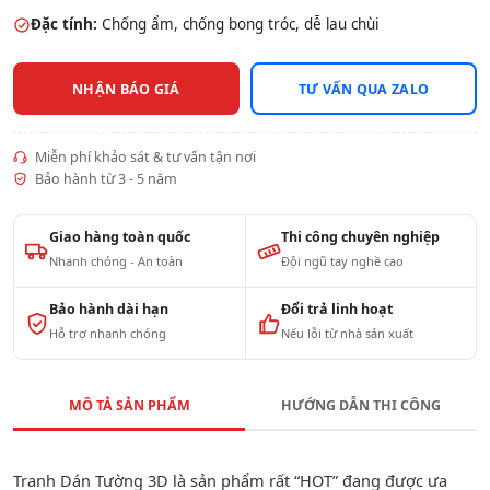
Đặc tính:
Chống ẩm, chống bong tróc, dễ lau chùi
NHẬN BÁO GIÁ
TƯ VẤN QUA ZALO
Miễn phí khảo sát & tư vấn tận nơi
Bảo hành từ 3 - 5 năm
Giao hàng toàn quốc
Thi công chuyên nghiệp
Nhanh chóng - An toàn
Đội ngũ tay nghề cao
Bảo hành dài hạn
Đổi trả linh hoạt
Hỗ trợ nhanh chóng
Nếu lỗi từ nhà sản xuất
MÔ TẢ SẢN PHẨM
HƯỚNG DẪN THI CÔNG
Tranh Dán Tường 3D là sản phẩm rất “HOT” đang được ưa