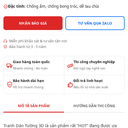
Đặc tính:
Chống ẩm, chống bong tróc, dễ lau chùi
NHẬN BÁO GIÁ
TƯ VẤN QUA ZALO
Miễn phí khảo sát & tư vấn tận nơi
Bảo hành từ 3 - 5 năm
Giao hàng toàn quốc
Thi công chuyên nghiệp
Nhanh chóng - An toàn
Đội ngũ tay nghề cao
Bảo hành dài hạn
Đổi trả linh hoạt
Hỗ trợ nhanh chóng
Nếu lỗi từ nhà sản xuất
MÔ TẢ SẢN PHẨM
HƯỚNG DẪN THI CÔNG
Tranh Dán Tường 3D là sản phẩm rất “HOT” đang được ưa