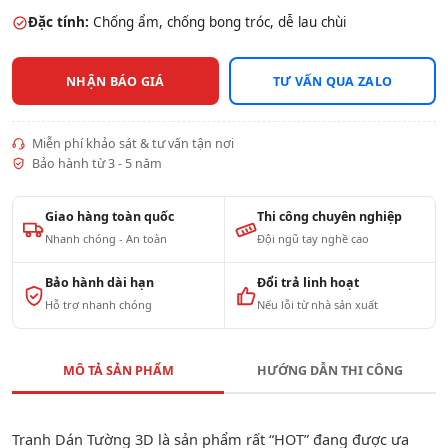
Đặc tính:
Chống ẩm, chống bong tróc, dễ lau chùi
NHẬN BÁO GIÁ
TƯ VẤN QUA ZALO
Miễn phí khảo sát & tư vấn tận nơi
Bảo hành từ 3 - 5 năm
Giao hàng toàn quốc
Thi công chuyên nghiệp
Nhanh chóng - An toàn
Đội ngũ tay nghề cao
Bảo hành dài hạn
Đổi trả linh hoạt
Hỗ trợ nhanh chóng
Nếu lỗi từ nhà sản xuất
MÔ TẢ SẢN PHẨM
HƯỚNG DẪN THI CÔNG
Tranh Dán Tường 3D là sản phẩm rất “HOT” đang được ưa