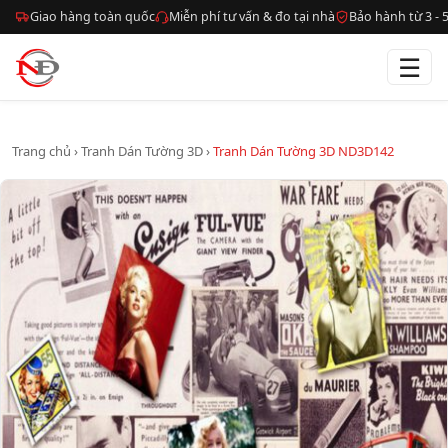
Giao hàng toàn quốc
Miễn phí tư vấn & đo tại nhà
Bảo hành từ 3 -
☰
Trang chủ
›
Tranh Dán Tường 3D
›
Tranh Dán Tường 3D ND3D142