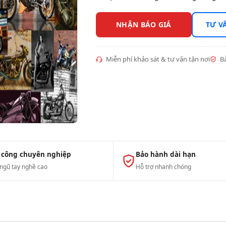
NHẬN BÁO GIÁ
TƯ V
Miễn phí khảo sát & tư vấn tận nơi
Bả
 công chuyên nghiệp
Bảo hành dài hạn
 ngũ tay nghề cao
Hỗ trợ nhanh chóng