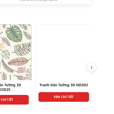
›
án Tường 3D
Tranh Dán Tường 3D ND3D2
Tra
D3D25
XEM CHI TIẾT
 CHI TIẾT