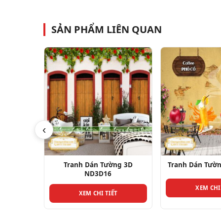
SẢN PHẨM LIÊN QUAN
‹
3D ND3D9
Tranh Dán Tường 3D
Tranh Dán Tườ
ND3D16
T
XEM CHI
XEM CHI TIẾT