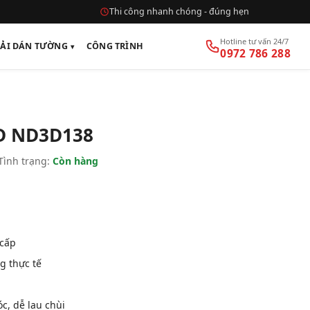
Thi công nhanh chóng - đúng hẹn
Hotline tư vấn 24/7
VẢI DÁN TƯỜNG
CÔNG TRÌNH
0972 786 288
D ND3D138
Tình trạng:
Còn hàng
 cấp
g thực tế
, dễ lau chùi