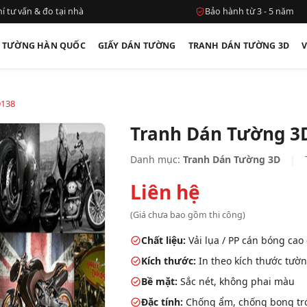
í tư vấn & đo tại nhà
Bảo hành từ 3 - 5 năm
N TƯỜNG HÀN QUỐC
GIẤY DÁN TƯỜNG
TRANH DÁN TƯỜNG 3D
D138
Tranh Dán Tường 3
Danh mục:
Tranh Dán Tường 3D
|
Liên hệ
(Giá chưa bao gồm thi công)
Chất liệu:
Vải lụa / PP cán bóng cao
Kích thước:
In theo kích thước tườn
Bề mặt:
Sắc nét, không phai màu
Đặc tính:
Chống ẩm, chống bong tróc