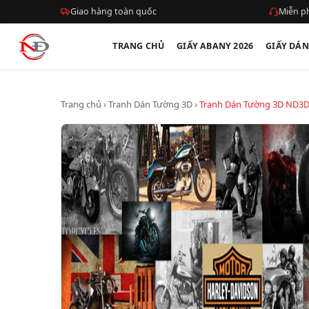
Giao hàng toàn quốc
Miễn ph
TRANG CHỦ
GIẤY ABANY 2026
GIẤY DÁ
Trang chủ
›
Tranh Dán Tường 3D
›
Tranh Dán Tường 3D ND3