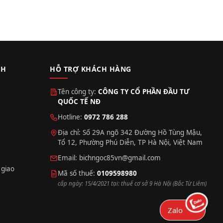
CH
HỖ TRỢ KHÁCH HÀNG
Tên công ty:
CÔNG TY CỔ PHẦN ĐẦU TƯ
QUỐC TẾ NĐ
Hotline:
0972 786 288
Địa chỉ: Số 29A ngõ 342 Đường Hồ Tùng Mậu,
Tổ 12, Phường Phú Diễn, TP Hà Nội, Việt Nam
Email:
bichngoc85vn@gmail.com
 giao
Mã số thuế:
0109598980
cấp ngày: 15/4/2021 tại: thuế cơ sở 9 Hà Nội (Bắc Từ Liêm)
Zalo