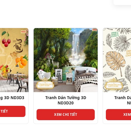
ng 3D ND3D3
Tranh Dán Tường 3D
Tranh D
ND3D20
N
 TIẾT
XEM CHI TIẾT
XEM