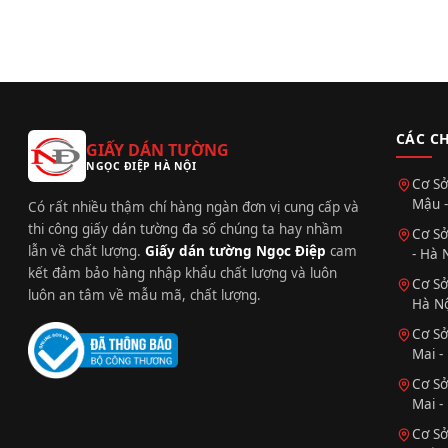
CÁC C
GIẤY DÁN TƯỜNG
NGỌC ĐIỆP HÀ NỘI
Cơ Sở
Mậu -
Có rất nhiều thậm chí hàng ngàn đơn vị cung cấp và
thi công giấy dán tường đa số chúng ta hay nhầm
Cơ Sở
lẫn về chất lượng.
Giấy dán tường Ngọc Điệp
cam
- Hà 
kết đảm bảo hàng nhập khẩu chất lượng và luôn
Cơ Sở
luôn an tâm về mẫu mã, chất lượng.
Hà Nộ
Cơ Sở
Mai -
Cơ Sở
Mai -
Cơ Sở