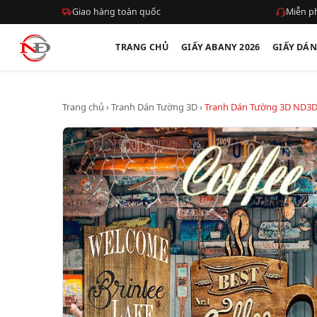
Giao hàng toàn quốc
Miễn ph
TRANG CHỦ
GIẤY ABANY 2026
GIẤY DÁ
Trang chủ
›
Tranh Dán Tường 3D
›
Tranh Dán Tường 3D ND3