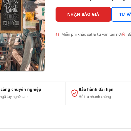
NHẬN BÁO GIÁ
TƯ V
Miễn phí khảo sát & tư vấn tận nơi
Bả
 công chuyên nghiệp
Bảo hành dài hạn
 ngũ tay nghề cao
Hỗ trợ nhanh chóng