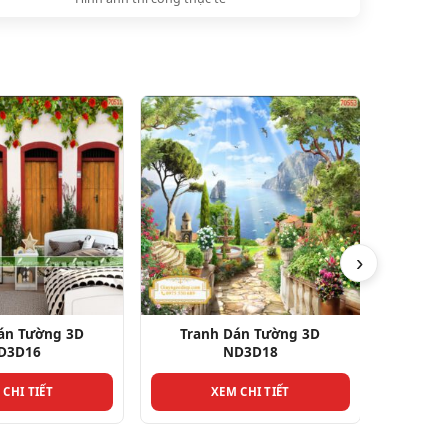
›
án Tường 3D
Tranh Dán Tường 3D ND3D7
Tra
D3D18
XEM CHI TIẾT
 CHI TIẾT