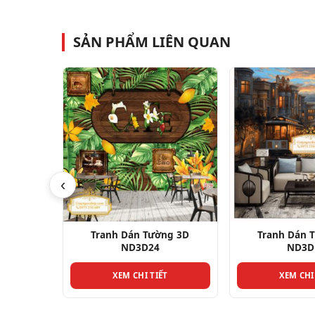
SẢN PHẨM LIÊN QUAN
‹
ng 3D
Tranh Dán Tường 3D
Tranh Dán Tườ
ND3D10
XEM CHI
T
XEM CHI TIẾT