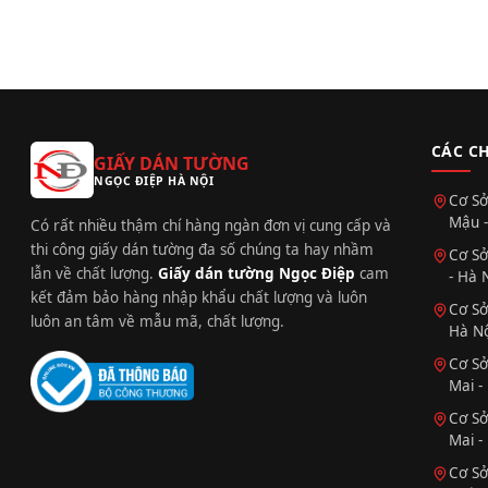
CÁC C
GIẤY DÁN TƯỜNG
NGỌC ĐIỆP HÀ NỘI
Cơ Sở
Mậu -
Có rất nhiều thậm chí hàng ngàn đơn vị cung cấp và
thi công giấy dán tường đa số chúng ta hay nhầm
Cơ Sở
lẫn về chất lượng.
Giấy dán tường Ngọc Điệp
cam
- Hà 
kết đảm bảo hàng nhập khẩu chất lượng và luôn
Cơ Sở
luôn an tâm về mẫu mã, chất lượng.
Hà Nộ
Cơ Sở
Mai -
Cơ Sở
Mai -
Cơ Sở