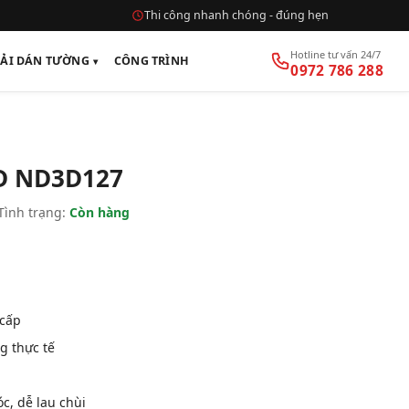
Thi công nhanh chóng - đúng hẹn
Hotline tư vấn 24/7
VẢI DÁN TƯỜNG
CÔNG TRÌNH
0972 786 288
D ND3D127
Tình trạng:
Còn hàng
 cấp
g thực tế
, dễ lau chùi