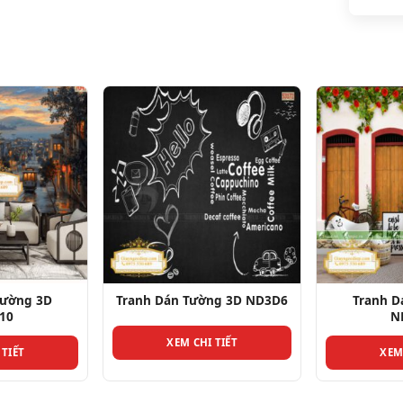
ng 3D ND3D6
Tranh Dán Tường 3D
Tranh D
ND3D16
N
 TIẾT
XEM CHI TIẾT
XEM