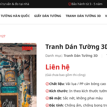
í tư vấn & đo tại nhà
Bảo hành từ 3 - 5 năm
N TƯỜNG HÀN QUỐC
GIẤY DÁN TƯỜNG
TRANH DÁN TƯỜNG 3D
D127
Tranh Dán Tường 3
Danh mục:
Tranh Dán Tường 3D
|
Liên hệ
(Giá chưa bao gồm thi công)
Chất liệu:
Vải lụa / PP cán bóng cao
Kích thước:
In theo kích thước tườn
Bề mặt:
Sắc nét, không phai màu
Đặc tính:
Chống ẩm, chống bong tróc