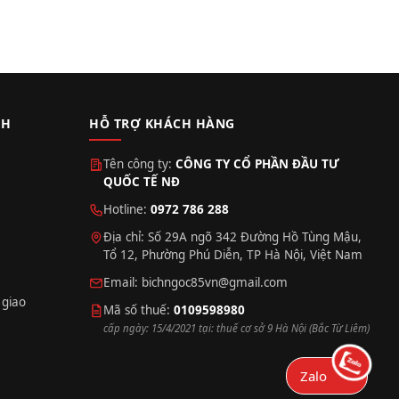
CH
HỖ TRỢ KHÁCH HÀNG
Tên công ty:
CÔNG TY CỔ PHẦN ĐẦU TƯ
QUỐC TẾ NĐ
Hotline:
0972 786 288
Địa chỉ: Số 29A ngõ 342 Đường Hồ Tùng Mậu,
Tổ 12, Phường Phú Diễn, TP Hà Nội, Việt Nam
Email:
bichngoc85vn@gmail.com
 giao
Mã số thuế:
0109598980
cấp ngày: 15/4/2021 tại: thuế cơ sở 9 Hà Nội (Bắc Từ Liêm)
Zalo