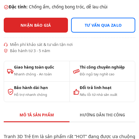
Đặc tính:
Chống ẩm, chống bong tróc, dễ lau chùi
NHẬN BÁO GIÁ
TƯ VẤN QUA ZALO
Miễn phí khảo sát & tư vấn tận nơi
Bảo hành từ 3 - 5 năm
Giao hàng toàn quốc
Thi công chuyên nghiệp
Nhanh chóng - An toàn
Đội ngũ tay nghề cao
Bảo hành dài hạn
Đổi trả linh hoạt
Hỗ trợ nhanh chóng
Nếu lỗi từ nhà sản xuất
MÔ TẢ SẢN PHẨM
HƯỚNG DẪN THI CÔNG
Tranh 3D Trẻ Em là sản phẩm rất “HOT” đang được ưa chuộng