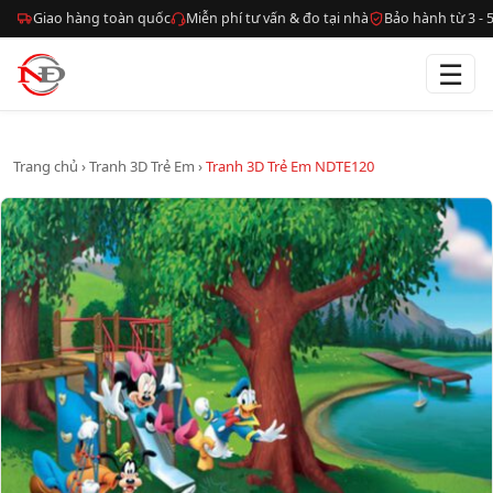
Giao hàng toàn quốc
Miễn phí tư vấn & đo tại nhà
Bảo hành từ 3 -
☰
Trang chủ
›
Tranh 3D Trẻ Em
›
Tranh 3D Trẻ Em NDTE120